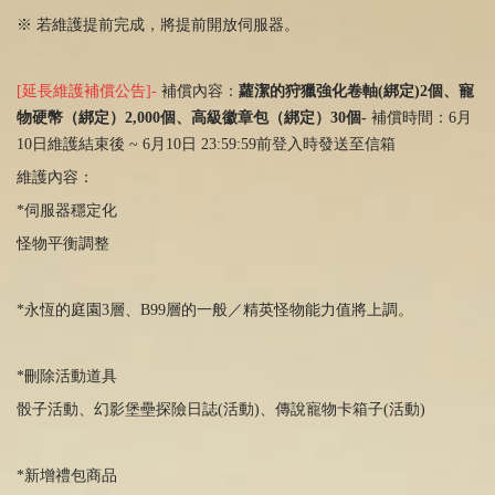
※ 若維護提前完成，將提前開放伺服器。
[延長維護補償公告]-
補償內容：
蘿潔的狩獵強化卷軸(綁定)2個、寵
物硬幣（綁定）2,000個、高級徽章包（綁定）30個-
補償時間：6月
10日維護結束後 ~ 6月10日 23:59:59前登入時發送至信箱
維護內容：
*伺服器穩定化
怪物平衡調整
*永恆的庭園
3
層、
B99
層的一般／精英怪物能力值將上調。
*刪除活動道具
骰子活動、幻影堡壘探險日誌
(
活動
)
、傳說寵物卡箱子
(
活動
)
*新增禮包商品