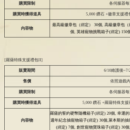
購買限制
各伺服器每
購買時獲得道具
5,000 鑽石
+
徽章支援禮
最高級徽章包（
綁
定）
30
個
,
高級徽章包（
內容物
個
,
英雄寵物挑戰箱子
(
綁
定
) 150
[羅薩特殊支援禮包
II]
販賣期間
6/10維護後
~7/
售價
依照遊戲
購買限制
各伺服器每
購買時獲得道具
5,000 鑽石
+
羅薩特殊支援
羅薩的誓約硬幣隨機箱子
(
綁
定
) 20
個
,
幸運的
內容物
週年紀念抽寵物箱子
(
綁
定
) 30
個
,
萊本斯的抽
(
綁
定
) 7
個
,
創世寵物寶珠箱子
(
綁
定
) 30
個