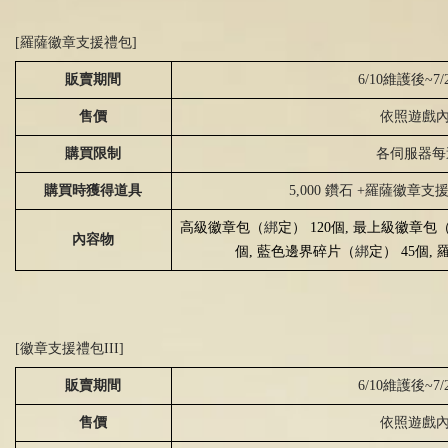
[羅薩徽章支援禮包]
販賣期間
6/10維護後
~7/
售價
依照遊戲
購買限制
各伺服器每
購買時獲得道具
5,000 鑽石
+
羅薩徽章支
高級徽章包（
綁
定）
120
個
,
最上級徽章包
內容物
個
,
藍色邊界碎片（
綁
定）
45
個
,
[徽章支援禮包
III]
販賣期間
6/10維護後
~7/
售價
依照遊戲