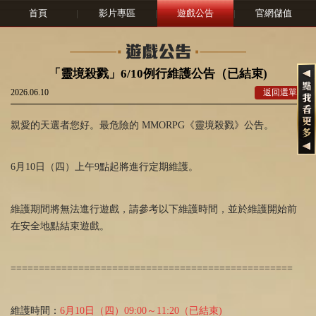
首頁
|
影片專區
|
遊戲公告
|
官網儲值
「靈境殺戮」6/10例行維護公告（已結束)
2026.06.10
返回選單
親愛的天選者您好。最危險的 MMORPG《靈境殺戮》公告。
6月
10
日（四）上午
9
點起將進行定期維護。
維護期間將無法進行遊戲，請參考以下維護時間，並於維護開始前
在安全地點結束遊戲。
==================================================
維護時間：
6
月
10
日（四）
09:00
～
11:20
（已結束)