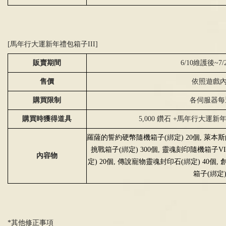
[馬年行大運新年禮包箱子
III]
販賣期間
6/10維護後
~7/
售價
依照遊戲
購買限制
各伺服器每
購買時獲得道具
5,000 鑽石
+
馬年行大運新
羅薩的誓約硬幣隨機箱子
(
綁
定
) 20
個
,
萊本斯
挑戰箱子
(
綁
定
) 300
個
,
靈魂刻印隨機箱子
VI
內容物
定
) 20
個
,
傳說寵物靈魂封印石
(
綁
定
) 40
個
,
箱子
(
綁
定
*其他修正事項