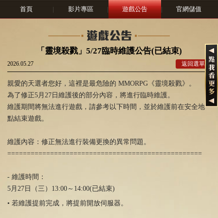
首頁
|
影片專區
|
遊戲公告
|
官網儲值
「靈境殺戮」5/27臨時維護公告(已結束)
2026.05.27
返回選單
親愛的天選者您好，這裡是最危險的 MMORPG《靈境殺戮》。
為了修正5月27日維護後的部分內容，將進行臨時維護。
維護期間將無法進行遊戲，請參考以下時間，並於維護前在安全地
點結束遊戲。
維護內容：修正無法進行裝備更換的異常問題。
==================================================
- 維護時間：
5月27日（三）13:00～14:00(已結束)
• 若維護提前完成，將提前開放伺服器。