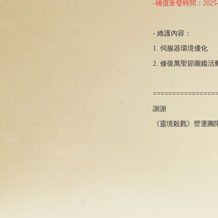
-補償派發時間：2025-
- 維護內容：
1. 伺服器環境優化
2. 修復萬聖節圖鑑
================
謝謝
《靈境殺戮》營運團