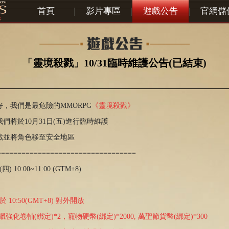
首頁
|
影片專區
|
遊戲公告
|
官網儲
「靈境殺戮」10/31臨時維護公告(已結束)
，我們是最危險的MMORPG
《靈境殺戮》
們將於10月31日(五)進行臨時維護
戲並將角色移至安全地區
==================================
) 10:00~11:00 (GTM+8)
0:50(GMT+8) 對外開放
獵
強
化卷軸(
綁
定)*2，寵物硬幣(
綁
定)*2000, 萬聖節貨幣(綁定)*300