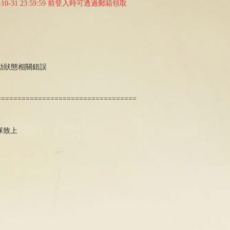
10-31 23:59:59 前登入時可透過郵箱領取
活動狀態相關錯誤
==================================
隊致上