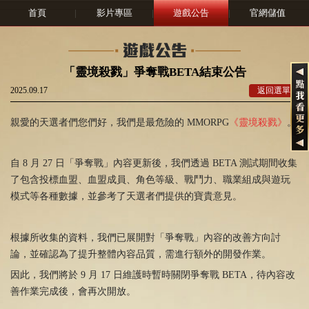
首頁
|
影片專區
|
遊戲公告
|
官網儲值
「靈境殺戮」爭奪戰BETA結束公告
2025.09.17
返回選單
親愛的天選者們您們好，我們是最危險的 MMORPG
《靈境殺戮》
。
自 8 月 27 日「爭奪戰」內容更新後，我們透過 BETA 測試期間收集
了包含投標血盟、血盟成員、角色等級、戰鬥力、職業組成與遊玩
模式等各種數據，並參考了天選者們提供的寶貴意見。
根據所收集的資料，我們已展開對「爭奪戰」內容的改善方向討
論，並確認為了提升整體內容品質，需進行額外的開發作業。
因此，我們將於 9 月 17 日維護時暫時關閉爭奪戰 BETA，待內容改
善作業完成後，會再次開放。