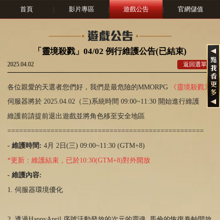
首頁
|
影片專區
|
遊戲公告
|
官網儲值
「靈境殺戮」04/02 例行維護公告(已結束)
2025.04.02
返回選單
各位親愛的天選者您們好，我們是最危險的MMORPG
《靈境殺戮》
伺服器將於 2025.04.02（三)系統時間 09:00~11:30 開始進行維護
維護前請提前退出遊戲並將角色移至安全地區
==================================================
- 維護時間:
4月 2日(三) 09:00~11:30 (GTM+8)
*更新：維護結束，已於10:30(GTM+8)對外開放
- 維護內容:
1. 伺服器環境優化
2. 透過HappyApril 序號活動發放的次元的靈魂, 馬倫的恢復卷軸開放