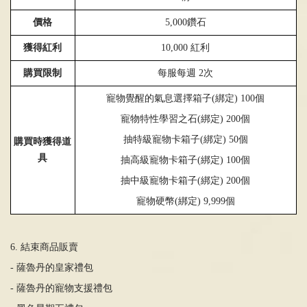
價格
5,000
鑽石
獲得紅利
10,000
紅利
購買限制
每服每週
2
次
寵物覺醒的氣息選擇
箱子
(
綁定
)
100個
寵物特性學習之石
(
綁定
)
200個
抽特級寵物卡箱子
(
綁定
)
50個
購買時獲得道
具
抽高級寵物卡
箱子
(
綁定
)
100個
抽中級寵物卡
箱子
(
綁定
)
200個
寵物硬幣
(
綁定
)
9,999個
6. 結束商品販賣
- 薩魯丹的皇家禮包
- 薩魯丹的寵物支援禮包