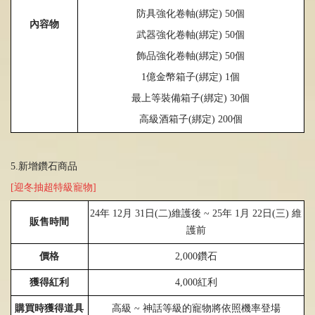
防具強化卷軸
(
綁定
)
50
個
內容物
武器強化卷軸
(
綁定
)
50
個
飾品強化卷軸
(
綁定
)
50
個
1
億金幣箱子
(
綁定
)
1
個
最上等裝備箱子
(
綁定
)
30
個
高級酒箱子
(
綁定
)
200
個
5.新增鑽石商品
[迎冬抽超特級寵物]
24
年
12
月
31
日
(
二
)
維護後 ~
25
年 1月
22
日(三) 維
販售時間
護前
價格
2,000鑽石
獲得紅利
4,000紅利
購買時獲得道具
高級 ~ 神話等級的寵物將依照機率登場