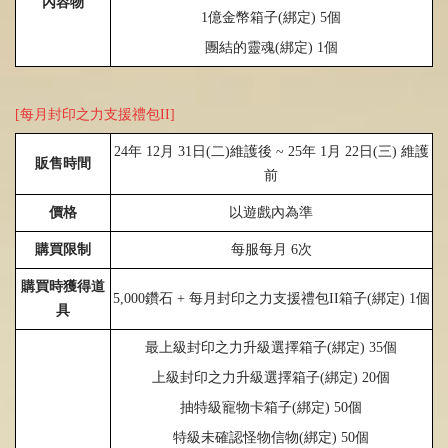
內容物
1
億金幣箱子
(
綁定
)
5
個
團結的靈魂
(
綁定
)
1
個
[每月封印之力支援禮包II]
24
年
12
月
31
日
(
二
)
維護後 ~
25
年 1月
22
日(三) 維護
販售時間
前
價格
以遊戲內為準
購買限制
每服每月
6
次
購買時獲得道
5,000鑽石 + 每月封印之力支援禮包II
箱子
(
綁定
)
1個
具
最
上級封印之力升級選擇箱子
(
綁定
)
35
個
上級封印之力升級選擇箱子
(
綁定
)
20
個
抽特級寵物卡箱子
(
綁定
)
50
個
特級未確認怪物信物
(
綁定
)
50
個