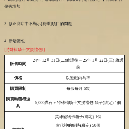
傷害增加
3. 修正商店中不顯示[賽季]項目的問題
4. 新增禮包
[特殊槍騎士支援禮包I]
24
年
12
月
31
日
(
二
)
維護後 ~
25
年 1月
22
日(三) 維護
販售時間
前
價格
以遊戲內為準
購買限制
每服每月
6
次
購買時獲得道
5,000鑽石 + 特殊槍騎士支援禮包I箱子
(
綁定
)
1個
具
英雄寵物卡箱子
(
綁定
)
1
個
古代神的痕跡
(
綁定
)
50
個