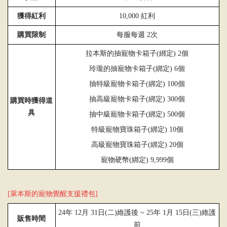
獲得紅利
10,000
紅利
購買限制
每服每週
2
次
拉本斯的抽寵物卡
箱子
(
綁定
)
2個
玲瓏的抽寵物卡
箱子
(
綁定
)
6個
抽特級寵物卡箱子
(
綁定
)
100個
抽高級寵物卡
箱子
(
綁定
)
300個
購買時獲得道
具
抽中級寵物卡
箱子
(
綁定
)
500個
特級寵物寶珠
箱子
(
綁定
)
10個
高級寵物寶珠
箱子
(
綁定
)
20個
寵物硬幣
(
綁定
)
9,999個
[萊本斯的寵物覺醒支援禮包]
24
年
12
月
31
日
(
二
)
維護後 ~
25
年 1月
15
日(三)維護
販售時間
前