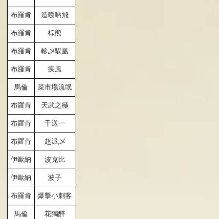
布羅肯
造
嘎吶飛
布羅肯
棕熊
布羅肯
軫
乄
馭凰
布羅肯
疾風
馬倫
菜市場流氓
布羅肯
天武之極
布羅肯
千送一
布羅肯
超派
乄
伊歐納
波克比
伊歐納
波子
布羅肯
爆擊小刺客
馬倫
花獨醉