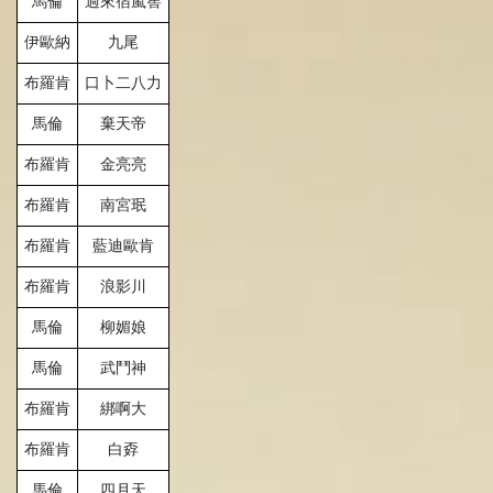
馬倫
過來宿嵐
窖
伊歐納
九尾
布羅肯
口卜二八力
馬倫
棄天帝
布羅肯
金亮亮
布羅肯
南宮珉
布羅肯
藍迪歐肯
布羅肯
浪影川
馬倫
柳媚娘
馬倫
武
鬥
神
布羅肯
綁啊
大
布羅肯
白
孬
馬倫
四月天