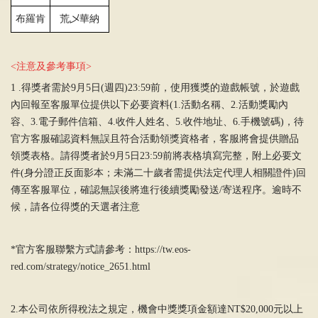
布羅肯
荒
乄
華納
<注意及參考事項>
1 .得獎者需於9月5日(週四)23:59前，使用獲獎的遊戲帳號，於遊戲
內回報至客服單位提供以下必要資料(1.活動名稱、2.活動獎勵內
容、3.電子郵件信箱、4.收件人姓名、5.收件地址、6.手機號碼)，待
官方客服確認資料無誤且符合活動領獎資格者，客服將會提供贈品
領獎表格。請得獎者於9月5日23:59前將表格填寫完整，附上必要文
件(身分證正反面影本；未滿二十歲者需提供法定代理人相關證件)回
傳至客服單位，確認無誤後將進行後續獎勵發送/寄送程序。逾時不
候，請各位得獎的天選者注意
*官方客服聯繫方式請參考：
https://tw.eos-
red.com/strategy/notice_2651.html
2.本公司依所得稅法之規定，機會中獎獎項金額達NT$20,000元以上