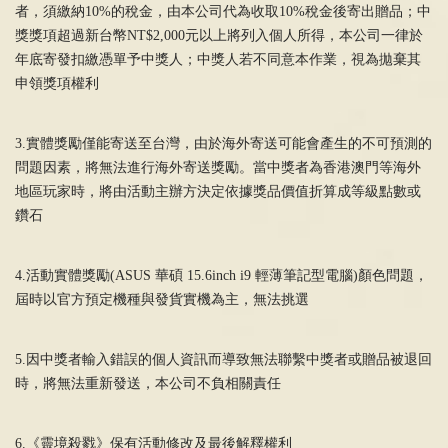
者，須繳納10%的稅金，由本公司代為收取10%稅金後寄出贈品；中
獎獎項超過新台幣NT$2,000元以上將列入個人所得，本公司一律於
年底寄發扣繳憑單予中獎人；中獎人若不同意本作業，視為拋棄其
申領獎項權利
3.實體獎勵僅能寄送至台灣，由於海外寄送可能會產生的不可預測的
問題因素，將無法進行海外寄送獎勵。當中獎者為香港澳門等海外
地區玩家時，將由活動主辦方決定依據獎品價值折算成等級點數或
鑽石
4.活動實體獎勵(ASUS 華碩 15.6inch i9 輕薄筆記型電腦)顏色問題，
屆時以官方預定機種與發貨實機為主，無法挑選
5.因中獎者輸入錯誤的個人資訊而導致無法聯繫中獎者或贈品被退回
時，將無法重新發送，本公司不負相關責任
6.《靈境殺戮》保有活動修改及最後解釋權利