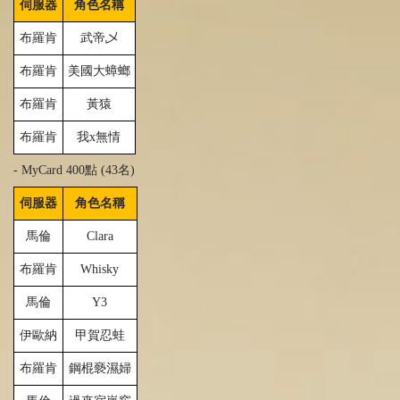
伺服器
角色名稱
布羅肯
武帝
乄
布羅肯
美國大
蟑
螂
布羅肯
黃猿
布羅肯
我
x無情
- MyCard 400點 (43名)
伺服器
角色名稱
馬倫
Clara
布羅肯
Whisky
馬倫
Y3
伊歐納
甲賀忍蛙
布羅肯
鋼棍褻濕婦