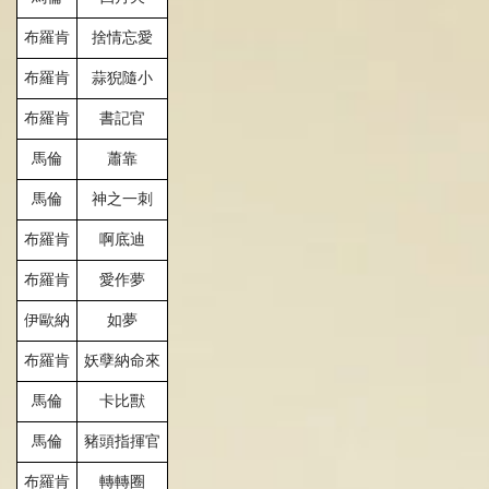
布羅肯
捨情忘愛
布羅肯
蒜猊隨小
布羅肯
書記官
馬倫
蕭
靠
馬倫
神之一刺
布羅肯
啊
底迪
布羅肯
愛作夢
伊歐納
如夢
布羅肯
妖
孽
納命來
馬倫
卡比獸
馬倫
豬頭指揮官
布羅肯
轉轉圈