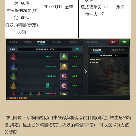
定
)
60
個
30,000,000
金幣
魔法攻擊力
+7
永久
里波提的精髓
(
綁
命中力
+7
定
)
60
個
樹妖的精髓
(
綁定
)
60
個
-在 [圖鑑 > 活動圖鑑]項目中登錄莫梅肯泰的精髓(綁定), 帕皮尼的精
髓(綁定), 里波提的精髓(綁定), 樹妖的精髓(綁定)，可以獲得能力值
與獎勵