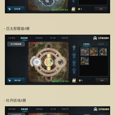
- 亞太那廢墟4層
- 牡丹區域4層