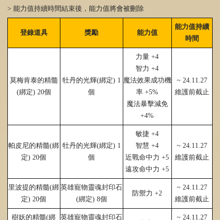
> 能力值持續時間結束後，能力值將會被刪除
能力值持續
登錄道具
獎勵
能力值
時間
力量
+4
智力
+4
莫梅肯泰的精髓
牡丹的光輝
(
綁定
)
1
魔法效果成功機
~ 24.11.27
(
綁定
)
20
個
個
率
+5%
維護前截止
魔法暴擊減免
+4%
敏捷
+4
帕皮尼的精髓
(
綁
牡丹的光輝
(
綁定
)
1
智慧
+4
~ 24.11.27
定
)
20
個
個
近戰命中力
+5
維護前截止
遠攻命中力
+5
里波提的精髓
(
綁
英雄寵物靈魂封印石
~ 24.11.27
防禦力
+2
定
)
20
個
(
綁定
)
8
個
維護前截止
樹妖的精髓
(
綁
英雄寵物靈魂封印石
~ 24.11.27