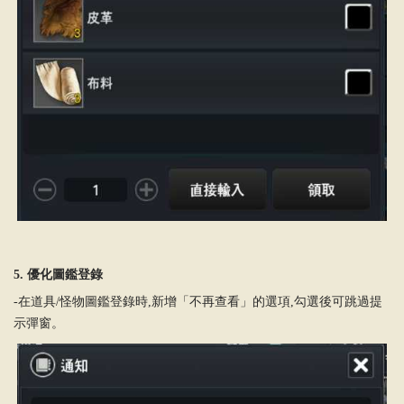
5. 優化圖鑑登錄
-在道具/怪物圖鑑登錄時,新增「不再查看」的選項,勾選後可跳過提
示彈窗。