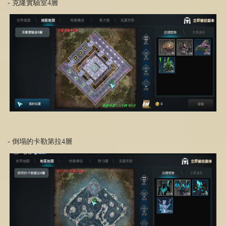
- 克隆實驗室4層
- 倒塌的卡勒第拉4層