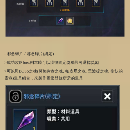
- 邪念碎片 / 邪念碎片(綁定)
>成功攻略boss副本時可以獲得固定獎勵與可選擇獎勵
>可以與BOSS之魂(莫梅肯泰之魂, 帕皮尼之魂, 里波提之魂, 樹妖的
靈魂)道具組合，來製作圖鑑登錄所需的道具