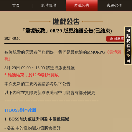
首頁
|
影片專區
|
遊戲公告
|
官網儲值
「靈境殺戮」08/29 版更維護公告(已結束)
2024.09.10
返回選單
各位親愛的天選者們您們好，我們是最危險的MMORPG
《靈境殺
戮》
8月 29日 09:00 ~ 13:00 將進行版更維護
*
維護結束，於12:50對外開放
本次更新的主要內容請參考以下公告
以下內容在實際更新維護過程中可能會有部分變更
========================================
1] BOSS副本改版
1. BOSS能力值提升與副本個數縮減
- 各副本的怪物能力值將會提升