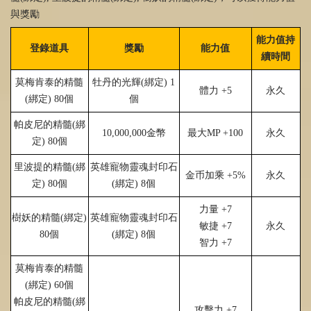
與獎勵
能力值持
登錄道具
獎勵
能力值
續時間
莫梅肯泰的精髓
牡丹的光輝
(
綁定
)
1
體力
+5
永久
(
綁定
)
80
個
個
帕皮尼的精髓
(
綁
10,000,000
金幣
最大
MP +100
永久
定
)
80
個
里波提的精髓
(
綁
英雄寵物靈魂封印石
金币加乘
+5%
永久
定
)
80
個
(
綁定
)
8
個
力量
+7
樹妖的精髓
(
綁定
)
英雄寵物靈魂封印石
敏捷
+7
永久
80
個
(
綁定
)
8
個
智力
+7
莫梅肯泰的精髓
(
綁定
)
60
個
帕皮尼的精髓
(
綁
攻擊力
+7