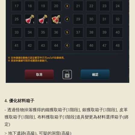
4. 優化材料箱子
- 透過怪物掉落獲得的鐵獲取箱子[1階段], 銀獲取箱子[1階段], 皮革
獲取箱子[1階段], 布料獲取箱子[1階段]道具變更為材料選擇箱子(綁
定)
> 地下遺跡(高級), 可疑的洞窟(高級)