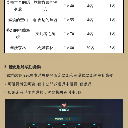
莫梅肯泰的隱
莫梅肯泰的洞
Lv 40
4
名
1
名
身處
穴
燃燒的聖山
帕皮尼的居處
Lv 55
4
名
1
名
夢幻的柯蘭海
支配者之洞
Lv 70
4
名
1
名
姆
樹妖森林
樹妖森林
Lv 80
20
名
5
名
3. 變更攻略成功獎勵
- 成功攻略boss副本時獲得的固定獎勵和可選擇獎勵將有所變更
> 可選擇獎勵可從5個未公開的道具中選擇1個獲得
> 如果未在時限內選擇，將隨機獲得其中1個