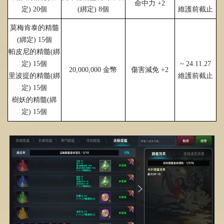
命中力
+2
定
)
20
個
(
綁定
)
8
個
維護前截止
莫梅肯泰的精髓
(
綁定
)
15
個
帕皮尼的精髓
(
綁
定
)
15
個
~ 24.11.27
20,000,000
金幣
傷害減免
+2
里波提的精髓
(
綁
維護前截止
定
)
15
個
樹妖的精髓
(
綁
定
)
15
個