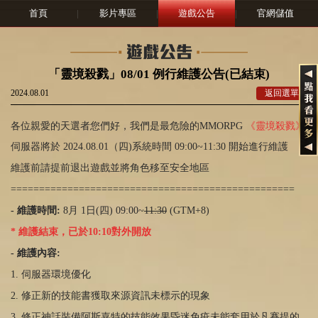
首頁
|
影片專區
|
遊戲公告
|
官網儲值
「靈境殺戮」08/01 例行維護公告(已結束)
2024.08.01
返回選單
各位親愛的天選者您們好，我們是最危險的MMORPG
《靈境殺戮》
伺服器將於 2024.08.01（四)系統時間 09:00~11:30 開始進行維護
維護前請提前退出遊戲並將角色移至安全地區
==================================================
- 維護時間:
8月 1日(四) 09:00~
11:30
(GTM+8)
* 維護結束，已於10:10對外開放
- 維護內容:
1. 伺服器環境優化
2. 修正新的技能書獲取來源資訊未標示的現象
3. 修正神話裝備阿斯嘉特的技能效果昏迷免疫未能套用於凡賽提的