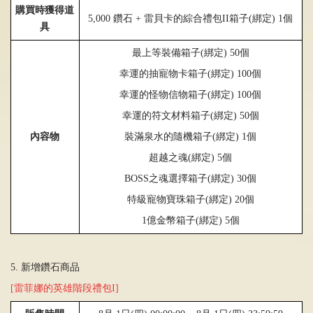
購買時獲得道
5,000
鑽石
+
雷貝卡的綜合禮包II箱子
(
綁定
)
1個
具
最上等裝備箱子
(
綁定
) 50
個
幸運的抽寵物卡箱子
(
綁定
) 100
個
幸運的怪物信物箱子
(
綁定
) 100
個
幸運的符文材料箱子
(
綁定
) 50
個
裝滿泉水的隨機箱子
(
綁定
) 1
個
內容物
超越之魂
(
綁定
) 5
個
BOSS
之魂選擇箱子
(
綁定
) 30
個
特級寵物寶珠箱子
(
綁定
) 20
個
1
億金幣箱子
(
綁定
) 5
個
5. 新增鑽石商品
[雷菲娜的英雄階段禮包I]