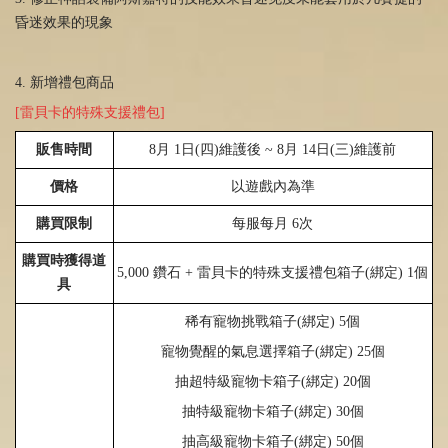
昏迷效果的現象
4. 新增禮包商品
[雷貝卡的特殊支援禮包]
販售時間
8
月
1
日
(
四
)
維護後
~ 8
月
14
日
(
三
)
維護前
價格
以遊戲內為準
購買限制
每服每月
6
次
購買時獲得道
5,000
鑽石
+
雷貝卡的特殊支援禮包箱子(綁定) 1個
具
稀有寵物挑戰箱子
(
綁定
) 5
個
寵物覺醒的氣息選擇箱子
(
綁定
) 25
個
抽超特級寵物卡箱子
(
綁定
) 20
個
抽特級寵物卡箱子
(
綁定
) 30
個
抽高級寵物卡箱子
(
綁定
) 50
個