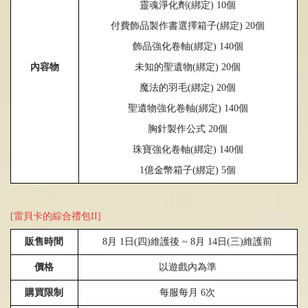
靈魂淨化劑
(
綁定
)
10
個
付費飾品製作書選擇箱子
(
綁定
)
20
個
飾品強化卷軸
(
綁定
)
140
個
未知的聖遺物
(
綁定
)
20
個
內容物
魔法的羽毛
(
綁定
)
20
個
聖遺物強化卷軸
(
綁定
)
140
個
胸針製作公式
20
個
珠寶強化卷軸
(
綁定
)
140
個
1
億金幣箱子
(
綁定
)
5
個
[雷貝卡的綜合禮包II]
販售時間
8
月
1
日
(
四
)
維護後
~ 8
月
14
日
(
三
)
維護前
價格
以遊戲內為準
購買限制
每服每月
6
次