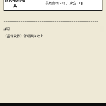
購買時獲得道
英雄寵物卡箱子
(
綁定
)
1
個
具
==================================================
謝謝
《靈境殺戮》營運團隊致上