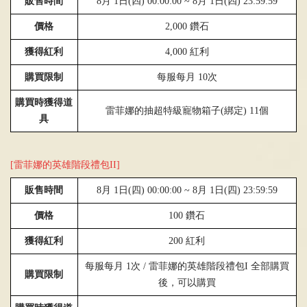
販售時間
8
月 1日
(
四
) 00:00:00 ~ 8
月
1
日
(
四
)
23:59:59
價格
2
,000 鑽石
獲得紅利
4
,000
紅利
購買限制
每服每月
10
次
購買時獲得道
雷菲娜的抽超特級寵物箱子
(
綁定
)
11個
具
[雷菲娜的英雄階段禮包II]
販售時間
8
月 1日
(
四
) 00:00:00 ~ 8
月
1
日
(
四
)
23:59:59
價格
1
00 鑽石
獲得紅利
2
00
紅利
每服每月
1
次
/
雷菲娜的英雄階段禮包
I
全部購買
購買限制
後，可以購買