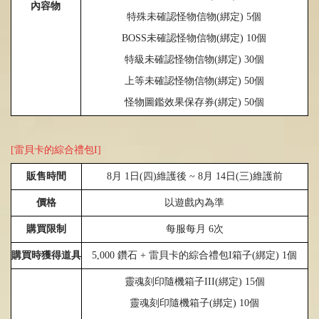
內容物
特殊未確認怪物信物
(
綁定
) 5
個
BOSS
未確認怪物信物
(
綁定
) 10
個
特級未確認怪物信物
(
綁定
) 30
個
上等未確認怪物信物
(
綁定
) 50
個
怪物圖鑑效果保存券
(
綁定
) 50
個
[雷貝卡的綜合禮包I]
販售時間
8
月
1
日
(
四
)
維護後
~ 8
月
14
日
(
三
)
維護前
價格
以遊戲內為準
購買限制
每服每月
6
次
購買時獲得道具
5,000
鑽石
+
雷貝卡的綜合禮包I箱子
(
綁定
)
1個
靈魂刻印隨機箱子
III
(
綁定
)
15
個
靈魂刻印隨機箱子
(
綁定
)
10
個