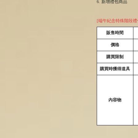
6. 新增禮包商品
[端午紀念特殊階段禮包
販售時間
價格
購買限制
購買時獲得道具
內容物