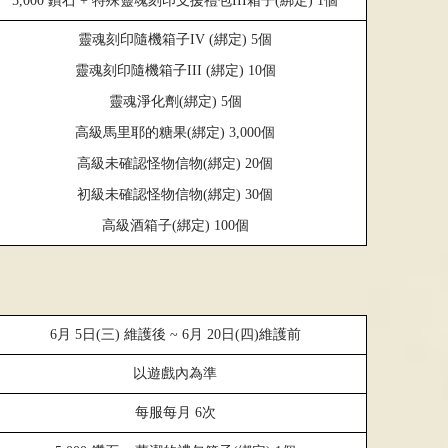
5,000
鑽石
+
特殊靈魂刻印支援禮包III箱子(綁定) 1個
靈魂刻印隨機箱子
IV (
綁定
) 5
個
靈魂刻印隨機箱子
III (
綁定
) 10
個
靈魂淨化劑
(
綁定
) 5
個
高級馬里耶的糖果
(
綁定
) 3
,
000
個
高級未確認怪物信物
(
綁定
) 20
個
初級未確認怪物信物
(
綁定
) 30
個
高級酒箱子
(
綁定
) 100
個
6
月
5
日
(
三
)
維護後
~ 6
月
20
日
(
四
)
維護前
以遊戲內為準
每服每月
6
次