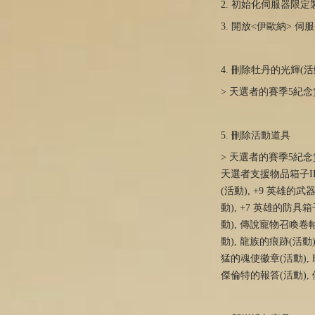
2. 初始化伺服器限
3. 開放<伊歐納> 
4. 刪除牡丹的光輝(
> 天選者的賽季5紀念貨
5. 刪除活動道具
> 天選者的賽季5紀念貨
天選者支援物品箱子II 
(活動), +9 英雄的武
動), +7 英雄的防
動), 傳說寵物召喚卷
動), 龍族的痕跡(活動
猛的魂使徽章(活動), 
傑倫特的報答(活動), 