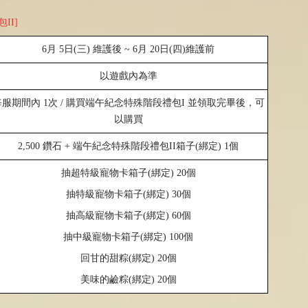
II]
6
月
5
日
(
三
)
維護後
~ 6
月
20
日
(
四
)
維護前
以遊戲內為準
每服期間內
1
次
/
購買端午紀念特殊階段禮包
I
並領取完畢後，可
以購買
2,500
鑽石
+
端午紀念特殊階段禮包II箱子
(
綁定
) 1
個
抽超特級寵物卡箱子
(
綁定
) 20
個
抽特級寵物卡箱子
(
綁定
) 30
個
抽高級寵物卡箱子
(
綁定
) 60
個
抽中級寵物卡箱子
(
綁定
) 100
個
回甘的甜粽
(
綁定
) 20
個
美味的鹼粽
(
綁定
) 20
個