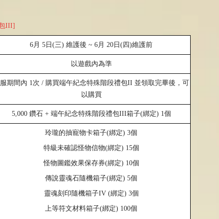
II]
6
月
5
日
(
三
)
維護後
~ 6
月
20
日
(
四
)
維護前
以遊戲內為準
每服期間內
1
次
/
購買端午紀念特殊階段禮包
II
並領取完畢後，可
以購買
5,000
鑽石
+
端午紀念特殊階段禮包III箱子
(
綁定
) 1
個
玲瓏的抽寵物卡箱子
(
綁定
) 3
個
特級未確認怪物信物
(
綁定
) 15
個
怪物圖鑑效果保存券
(
綁定
) 10
個
傳說靈魂石隨機箱子
(
綁定
) 5
個
靈魂刻印隨機箱子
IV (
綁定
) 3
個
上等符文材料箱子
(
綁定
) 100
個