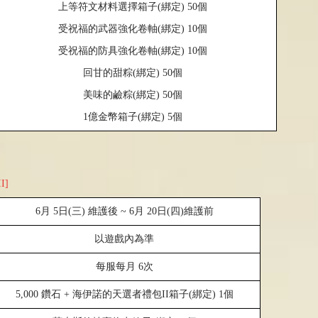
上等符文材料選擇箱子
(
綁定
) 50
個
受祝福的武器強化卷軸
(
綁定
) 10
個
受祝福的防具強化卷軸
(
綁定
) 10
個
回甘的甜粽
(
綁定
) 50
個
美味的鹼粽
(
綁定
) 50
個
1
億金幣箱子
(
綁定
) 5
個
I]
6
月
5
日
(
三
)
維護後
~ 6
月
20
日
(
四
)
維護前
以遊戲內為準
每服每月
6
次
5,000
鑽石
+
海伊諾的天選者禮包II箱子(綁定) 1個