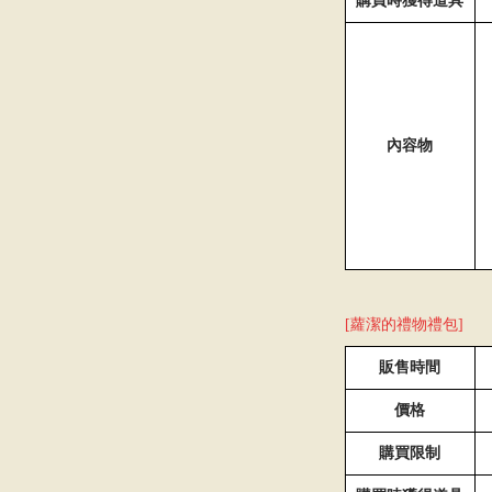
購買時獲得道具
內容物
[蘿潔的禮物禮包]
販售時間
價格
購買限制