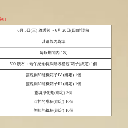
I]
6
月
5
日
(
三
)
維護後
~ 6
月
20
日
(
四
)
維護前
以遊戲內為準
每服期間內
1
次
500
鑽石
+
端午紀念特殊階段禮包I箱子
(
綁定
) 1
個
靈魂刻印隨機箱子
IV (
綁定
) 1
個
靈魂刻印隨機箱子
III (
綁定
) 1
個
靈魂淨化劑
(
綁定
) 2
個
回甘的甜粽
(
綁定
) 10
個
美味的鹼粽
(
綁定
) 10
個