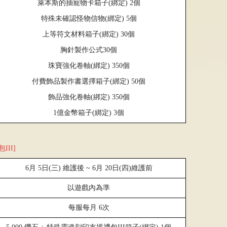
萊本斯的抽寵物卡箱子
(
綁定
) 2
個
特殊未確認怪物信物
(
綁定
) 5
個
上等符文材料箱子
(
綁定
) 30
個
胸針製作公式
30
個
珠寶強化卷軸
(
綁定
) 350
個
付費飾品製作書選擇箱子
(
綁定
) 50
個
飾品強化卷軸
(
綁定
) 350
個
1
億金幣箱子
(
綁定
) 3
個
II]
6
月
5
日
(
三
)
維護後
~ 6
月
20
日
(
四
)
維護前
以遊戲內為準
每服每月
6
次