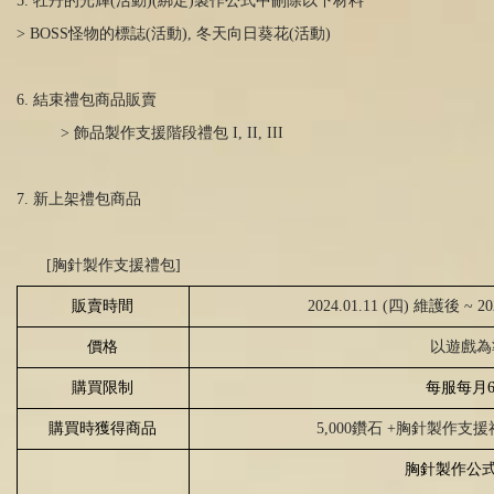
5. 牡丹的光輝
(
活動
)(
綁定)製作公式中刪除以下材料
> BOSS怪物的標誌
(
活動
),
冬天向日葵花
(
活動
)
6. 結束禮包商品販賣
> 飾品製作支援階段禮包 I, II, III
7. 新上架禮包商品
[胸針製作支援禮包]
販賣時間
2024.01.11 (四) 維護後 ~ 2
價格
以遊戲為
購買限制
每服每月
購買時獲得商品
5,000鑽石
+
胸針製作支援禮
胸針製作公