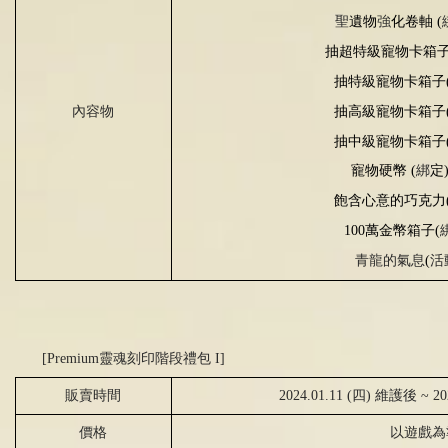
聖
遺物
強
化卷軸
(
抽超特級寵物卡箱
抽特級寵物卡箱子
抽高級寵物卡箱子
內容物
抽中級寵物卡箱子
寵物硬幣
(
綁
定
飽含心意的巧克力
100
萬金幣箱子
(
青龍的氣息
(
活
[Premium靈魂刻印階段禮包 I]
販賣時間
2024.01.11 (四) 維護後 ~ 2
價格
以遊戲為