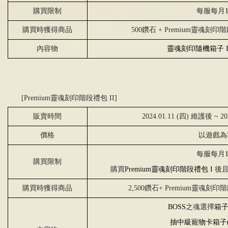
購買限制
每服每月
購買時獲得商品
500鑽石
+ Premium
靈魂刻印階
內容物
靈魂刻印隨機箱子
I
[Premium靈魂刻印階段禮包 II]
販賣時間
2024.01.11 (四) 維護後 ~ 2
價格
以遊戲為
每服每月
購買限制
購買
Premium
靈魂刻印階段禮包
I
後
購買時獲得商品
2,500鑽石+ Premium靈魂刻
BOSS
之魂選擇
箱
抽中級寵物卡箱子