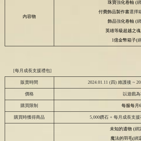
珠寶
強
化卷軸
(
付費飾品製作書
選擇
內容物
飾品
強
化卷軸
(
英雄等級超越之魂
1
億金幣箱子
(
[每月成長支援禮包]
販賣時間
2024.01.11 (四) 維護後 ~ 2
價格
以遊戲為
購買限制
每服每月
購買時獲得商品
5,000鑽石
+
每月成長支援
未知的遺物
(
綁
魔法的羽毛
(
綁