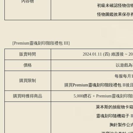
內容物
初級未確認怪物信
怪物圖鑑效果保存
[Premium靈魂刻印階段禮包 III]
販賣時間
2024.01.11 (四) 維護後 ~ 2
價格
以遊戲為
每服每月
購買限制
購買
Premium
靈魂刻印階段禮包
II
後
購買時獲得商品
5,000鑽石
+ Premium
靈魂刻印
萊本斯的抽寵物卡
靈魂刻印隨機箱子
I
胸針製作公