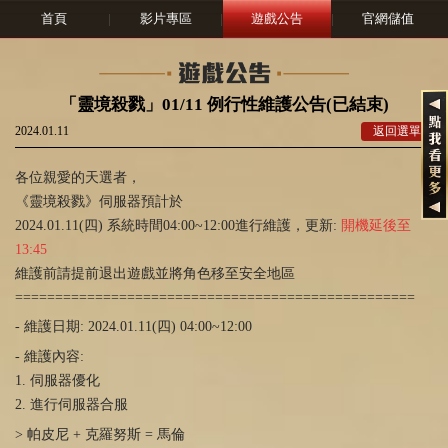
首頁
|
影片專區
|
遊戲公告
|
官網儲值
「靈境殺戮」01/11 例行性維護公告(已結束)
2024.01.11
返回選單
各位親愛的天選者，
《靈境殺戮》伺服器預計於
2024.01.11(
四
)
系統時間04:00~12:00進行維護，更新:
開機延後至
13:45
維護前請提前退出遊戲並將角色移至安全地區
==================================================
- 維護日期: 2024.01.11(四)
04:00~12:00
- 維護內容
:
1.
伺服器優化
2.
進行伺服器合服
> 帕皮尼
+
克羅努斯
=
馬倫