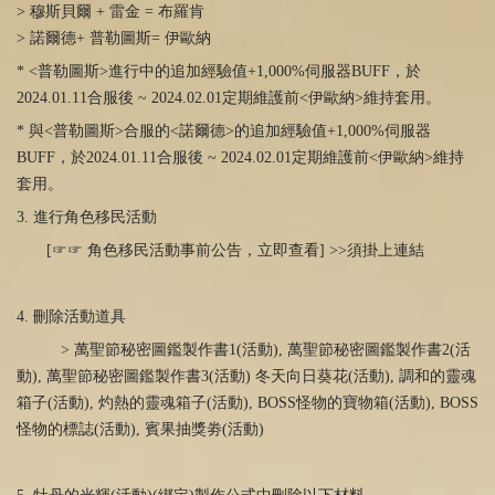
>
穆斯貝爾
+
雷金
=
布羅肯
>
諾爾德
+
普勒圖斯
=
伊歐納
* <普勒圖斯>進行中的追加經驗值+1,000%伺服器
BUFF
，於
2024.01.11
合服後 ~ 2024.02.01定期維護前
<
伊歐納
>
維持套用。
* 與<普勒圖斯>合服的<諾爾德>的追加經驗值+1,000%伺服器
BUFF
，於
2024.01.11
合服後 ~ 2024.02.01定期維護前
<
伊歐納
>
維持
套用。
3. 進行角色移民活動
[
☞☞
角色移民
活動事前公告，立即
查
看
] >>須掛上連結
4. 刪除活動道具
> 萬聖節秘密圖鑑製作書
1(
活動
),
萬聖節秘密圖鑑製作書
2(
活
動
),
萬聖節秘密圖鑑製作書
3(
活動
)
冬天向日葵花(活動), 調和的靈魂
箱子(活動), 灼熱的靈魂箱子(活動
),
BOSS怪物的寶物箱
(
活動
)
, BOSS
怪物的標誌
(
活動
)
, 賓果抽獎劵(活動)