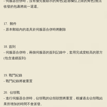
- 伺服器合併時，沒有優先被顯示的角色(超過欄位上限的角色)無法
收發的包裹將統一退還。
17. 郵件
- 原本郵箱內的道具於伺服器合併時將刪除
18. 簽到
- 伺服器合併時，兩個伺服器的簽到記錄中，套用完成度較高的那方
(包含連續簽到)
19. 戰鬥紀錄
- 戰鬥紀錄將被重置
20. 佔領戰
- 進行伺服器合併時，佔領戰的佔領狀態將重置，根據過去佔領戰結
果所增加的時間不會派發。