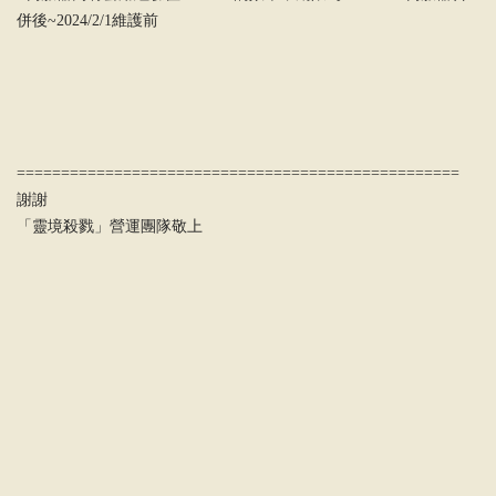
併後~2024/2/1維護前
==================================================
謝謝
「靈境殺戮」營運團隊敬上