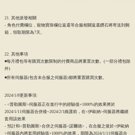
21. 其他派發相關
- 角色付費欄位，寵物寶珠欄位返還等合服相關返還鑽石將寄送到郵
箱，領取期限為7天。
22. 其他事項
◾️每月禮包等有購買次數限制的付費商品將重置次數。(一部分禮包除
外)
◾️所有伺服器(包含未合服之伺服器)都將重置購買次數。
2024/1/8更新事項:
- <普勒圖斯>伺服器正在進行中的經驗值+1000%的效果將於
2024/1/11伺服器合併後~2024/2/1維護前，在<伊歐納>伺服器將繼續
套用該效果
- 預計和<普勒圖斯>合併之伺服器<諾爾德>，在合服之後於<伊歐納
>伺服器內將套用經驗值+1000%的效果，期限為2024/1/11伺服器合