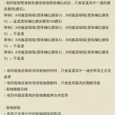
- 相同寵物雙邊都有擴張寵物寶珠欄位的話，只會返還其中一邊的擴
張費用(鑽石)。
舉例1. A伺服器喵喵(寶珠欄位擴張O)，B伺服器喵喵(寶珠欄位擴張
O) → 返還寶珠欄位擴張費用100鑽石
舉例2. A伺服器喵喵(寶珠欄位擴張O)，B伺服器喵喵(寶珠欄位擴張
X) → 不返還
舉例3. A伺服器喵喵(寶珠欄位擴張X)，B伺服器喵喵(寶珠欄位擴張
O) → 不返還
舉例4. A伺服器喵喵(寶珠欄位擴張X)，B伺服器喵喵(寶珠欄位擴張
X) → 不返還
> 相同寵物若都有習得寵物特性時，只會返還其中一邊的學習之石至
倉庫
> 相同寵物若都有習得寵物覺醒時，只會套用最高的覺醒等級
- 寵物圖鑑目錄
> 個別伺服器重複的寵物圖鑑將合併套用
- 寵物探險
> 所有正在進行中的寵物探險皆取消。