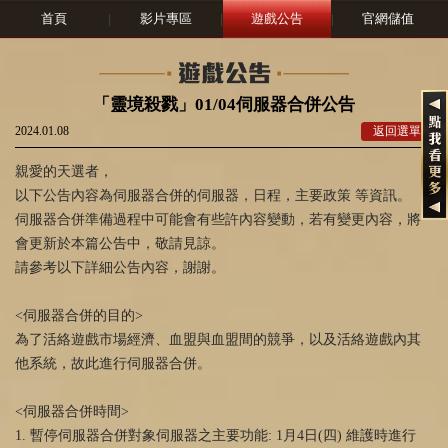
首頁
|
影片專區
|
遊戲公告
|
官網儲值
「靈境殺戮」01/04伺服器合併公告
2024.01.08
返回選單
親愛的天選者，
以下公告內容為伺服器合併的伺服器，日程，主要政策 等資訊。
伺服器合併準備過程中可能會有些許內容變動，若有變更內容，將
會更新於本篇公告中，敬請見諒。
請參考以下詳細公告內容，謝謝。
<伺服器合併的目的>
為了活絡遊戲市場經濟、血盟與血盟間的競爭，以及活絡遊戲內其
他系統，故此進行伺服器合併。
<伺服器合併時間>
1. 暫停伺服器合併對象伺服器之主要功能: 1月4日(四) 維護時進行