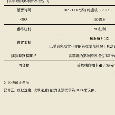
[雷菲娜的英雄階段禮包
II
]
販賣時間
2023.11.02(四) 維護後 ~ 2023.
價格
100鑽石
獲得紅利
200紅利
每服每月
1
次
購買限制
已購買完成
雷菲娜的英雄階段禮包
I
10
次
購買時獲得商品
雷菲娜的英雄階段禮包
II
箱子
內容物
英雄抽寵物卡箱子
(
綁
定
6. 其他修正事項
已修正
[
移動速度
,
攻擊速度
]
能力值誤標示為100%之現象。