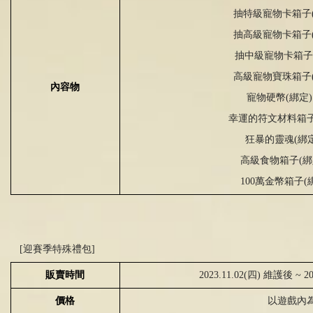
抽特級寵物卡箱子
抽高級寵物卡箱子
抽中級寵物卡箱子
高級寵物寶珠箱子
內容物
寵物硬幣
(
綁
定
)
幸運的符文材料箱
狂暴的靈魂
(
綁
高級食物箱子
(
綁
100
萬金幣箱子
(
[迎賽季特殊禮包]
販賣時間
2023.11.02(四) 維護後 ~ 
價格
以遊戲內