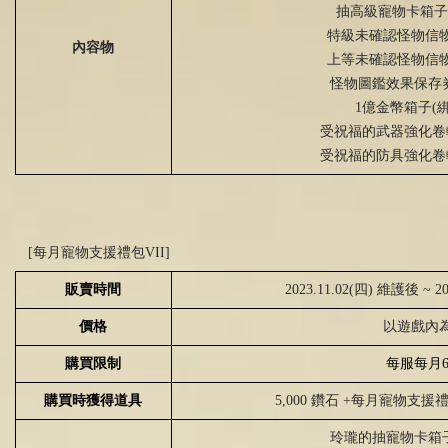
抽高級寵物卡箱子
特級未確認怪物信
內容物
上等未確認怪物信
怪物圖鑑效果保存
1
億金幣箱子
(
受祝福的武器
強
化卷
受祝福的防具
強
化卷
[每月寵物支援禮包
VII]
販賣時間
2023.11.02(四) 維護後 ~ 
價格
以遊戲內
購買限制
每服每月
購買時獲得道具
5,000 鑽石 +每月寵物支
玲瓏的抽寵物卡箱