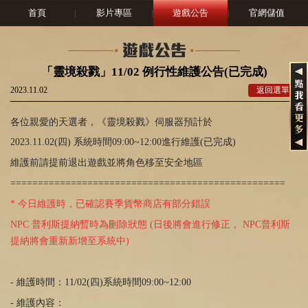
首頁
|
影片專區
|
遊戲公告
|
官網儲值
「靈境殺戮」11/02 例行性維護公告(已完成)
2023.11.02
返回選單
各位親愛的天選者，《靈境殺戮》伺服器預計於
2023.11.02(四
)
系統時間
09:00~12:00
進行維護
(已完成)
維護前請提前退出遊戲並將角色移至安全地區
==================================================
* 今日維護時，已確認賽季貨幣商店有部分錯誤
NPC 普利斯提納暫時為刪除狀態 (日後將會進行修正， NPC普利斯
提納將會重新新增至系統中)
- 維護時間：
11/02(
四
)
系統時間
09:00~12:00
- 維護內容：