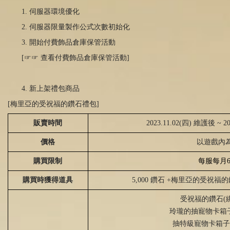
1. 伺服器環境優化
2. 伺服器限量製作公式次數初始化
3. 開始付費飾品倉庫保管活動
[☞☞ 查看付費飾品倉庫保管活動]
4. 新上架禮包商品
[梅里亞的受祝福的鑽石禮包]
販賣時間
2023.11.02(四) 維護後 ~ 
價格
以遊戲內
購買限制
每服每月
購買時獲得道具
5,000 鑽石 +梅里亞的受祝福
受祝福的鑽石
(
玲瓏的抽寵物卡箱
抽特級寵物卡箱子