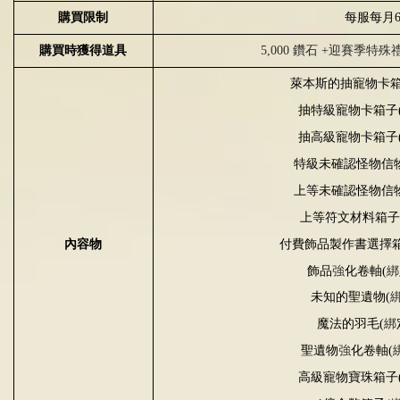
購買限制
每服每月
購買時獲得道具
5,000 鑽石 +迎賽季特殊
萊本斯的抽寵物卡
抽特級寵物卡箱子
抽高級寵物卡箱子
特級未確認怪物信
上等未確認怪物信
上等符文材料箱子
付費飾品製作書選擇
內容物
飾品
強
化卷軸
(
綁
未知的聖遺物
(
魔法的羽毛
(
綁
聖遺物
強
化卷軸
(
高級寵物寶珠箱子