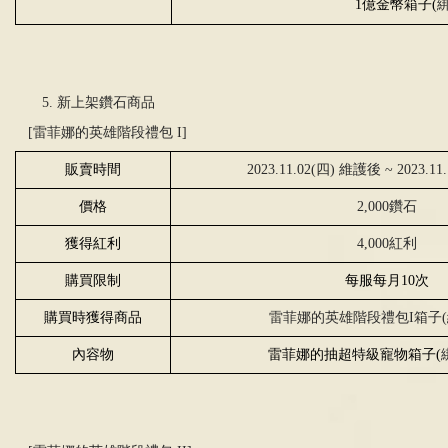
1
億金幣箱子
(
5. 新上架鑽石商品
[雷菲娜的英雄階段禮包 I]
販賣時間
2023.11.02(四) 維護後 ~ 2023.
價格
2,000鑽石
獲得紅利
4,000紅利
購買限制
每服每月
10
次
購買時獲得商品
雷菲娜的英雄階段禮包
I
箱子(
內容物
雷菲娜的抽超特級寵物箱子
(