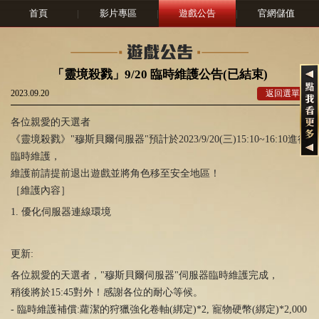
首頁
|
影片專區
|
遊戲公告
|
官網儲值
「靈境殺戮」9/20 臨時維護公告(已結束)
2023.09.20
返回選單
各位親愛的天選者
《靈境殺戮》"穆斯貝爾伺服器"預計於2023/9/20(三)15:10~16:10進行
臨時維護，
維護前請提前退出遊戲並將角色移至安全地區！
［維護內容］
1.
優化伺服器連線環境
更新:
各位親愛的天選者，
"穆斯貝爾伺服器"
伺服器臨時維護完成，
稍後將於15:45對外！感謝各位的耐心等候。
- 臨時維護補償:蘿潔的狩獵強化卷軸(綁定)*2, 寵物硬幣(綁定)*2,000