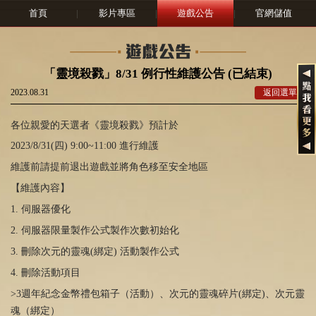
首頁
|
影片專區
|
遊戲公告
|
官網儲值
「靈境殺戮」8/31 例行性維護公告 (已結束)
2023.08.31
返回選單
各位親愛的天選者《靈境殺戮》預計於
2023/8/31(四) 9:00~11:00 進行維護
維護前請提前退出遊戲並將角色移至安全地區
【維護內容】
1. 伺服器優化
2. 伺服器限量製作公式製作次數初始化
3. 刪除次元的靈魂(綁定) 活動製作公式
4. 刪除活動項目
>3週年紀念金幣禮包箱子（活動）、次元的靈魂碎片(綁定)、次元靈
魂（綁定）