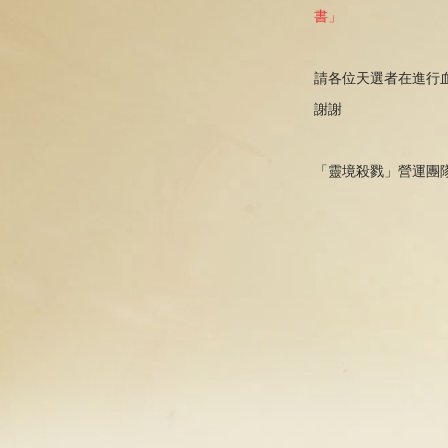
書」
請各位天選者在進行
謝謝
「靈境殺戮」營運團