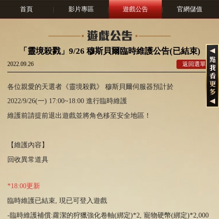
首頁
|
影片專區
|
遊戲公告
|
官網儲值
「靈境殺戮」9/26 穆斯貝爾臨時維護公告(已結束)
2022.09.26
返回選單
各位親愛的天選者《靈境殺戮》 穆斯貝爾伺服器預計於
2022/9/26(一) 17:00~18:00 進行臨時維護
維護前請提前退出遊戲並將角色移至安全地區！
【維護內容】
回收異常道具
*18:00更新
臨時維護已結束, 現已可登入遊戲
-臨時維護補償:蘿潔的狩獵強化卷軸(綁定)*2, 寵物硬幣(綁定)*2,000