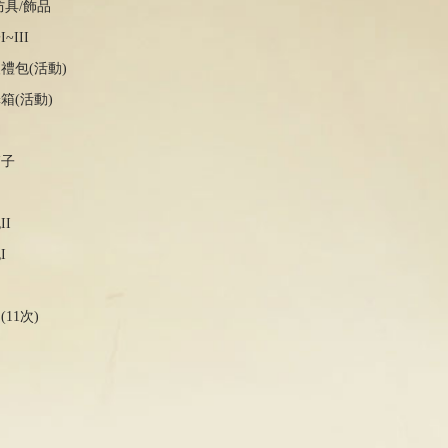
防具/飾品
III
禮包(活動)
箱(活動)
箱子
I
I
11次)