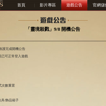
首頁
|
影片專區
|
遊戲公告
|
官網儲
「靈境殺戮」9/8 開機公告
8日維護完成開機公告
現已可正常登入遊戲
公式次數重置
防具/飾品箱子