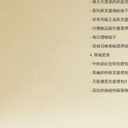
- 偉大天選者的武器/
- 新玩家支援補給箱子I~
- 所有等級之成長支援
- 付費飾品製作書選擇
- 每日禮物箱子
- 英雄召喚卷軸選擇
4. 商城更新
- 中秋節紀念特別禮包I
- 馬倫的特殊支援禮包
- 天龍優質支援禮包II
- 諾拉的抽超特級寵物(