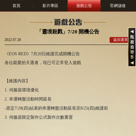
首頁
|
影片專區
|
遊戲公告
|
官網儲值
「靈境殺戮」7/20 開機公告
2022.07.20
返回選單
《EOS RED》7月20日維護完成開機公告
各位親愛的天選者，現已可正常登入遊戲
【維護內容】
1. 伺服器環境優化
2. 幸運轉盤活動時間延長
-原定7/28(四)結束的幸運轉盤活動延長至8/25(四)維護前
3. 伺服器限定製作公式製作次數重置