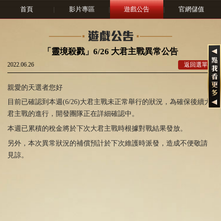
首頁
|
影片專區
|
遊戲公告
|
官網儲值
「靈境殺戮」6/26 大君主戰異常公告
2022.06.26
返回選單
親愛的天選者您好
目前已確認到本週(6/26)大君主戰未正常舉行的狀況，為確保後續大
君主戰的進行，開發團隊正在詳細確認中。
本週已累積的稅金將於下次大君主戰時根據對戰結果發放。
另外，本次異常狀況的補償預計於下次維護時派發，造成不便敬請
見諒。