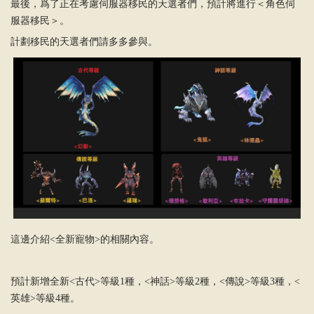
最後，爲了正在考慮伺服器移民的天選者們，預計將進行＜角色伺
服器移民＞。
計劃移民的天選者們請多多參與。
這邊介紹<全新寵物>的相關內容。
預計新增全新<古代>等級1種，<神話>等級2種，<傳說>等級3種，<
英雄>等級4種。