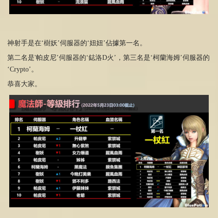
神射手是在‘樹妖’伺服器的‘妞妞’佔據第一名。
第二名是'帕皮尼’伺服器的‘鋕洛D火’，第三名是‘柯蘭海姆’伺服器的
‘Crypto’。
恭喜大家。