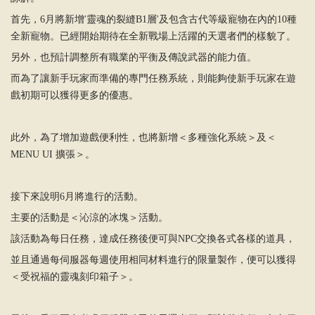
首先，6月將新增'靈魂的裂縫B1層'及包含古代等級寵物在內的10種
全新寵物。已經開始期待在全新戰場上活躍的天選者們的樣貌了。
另外，也預計調整所有職業的平衡及傳說武器的能力值。
而為了讓新手玩家而準備的專門任務系統，則能夠使新手玩家在遊
戲初期可以獲得更多的優惠。
此外，為了增加遊戲便利性，也將新增＜多種強化系統＞及＜
MENU UI 擴張＞。
接下來說明6月將進行的活動。
主要的活動是＜沁涼的冰塊＞活動。
該活動為每日任務，達成任務後便可與NPC交換各式各樣的道具，
並且通過每伺服器每週使用相同材料進行的限量製作，便可以獲得
＜受祝福的靈魂刻印箱子＞。