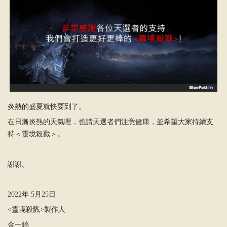
炎熱的盛夏就快要到了。
在日漸炎熱的天氣哩，也請天選者們注意健康，並希望大家持續支
持＜靈境殺戮＞。
謝謝。
2022年 5月25日
<靈境殺戮>製作人
金一鎬