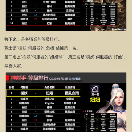
接下來，是各職業的等級排行。
戰士是’樹妖’伺服器的’危機’佔據第一名。
第二名是’樹妖’伺服器的’妞妞球’，第三名是’樹妖’伺服器的’打他’。
恭喜大家。