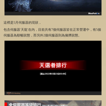
這裡是5月伺服器的現狀，
包含伺服器'天龍'在內，目前共有7個伺服器皆在正常營運中，有5個
伺服器為順暢狀態，而另外2個伺服器則為擁擠狀態。