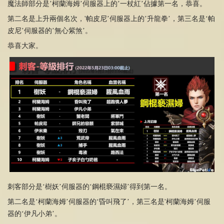
魔法師部分是’柯蘭海姆’伺服器上的’一杖紅’佔據第一名，恭喜。
第二名是上升兩個名次，'帕皮尼’伺服器上的’升龍拳’，第三名是‘帕
皮尼’伺服器的’無心紫煞’。
恭喜大家。
刺客部分是‘樹妖’伺服器的‘鋼棍褻濕婦’得到第一名。
第二名是‘柯蘭海姆’伺服器的‘昏叫飛了’，第三名是'柯蘭海姆’伺服
器的‘伊凡小弟’。