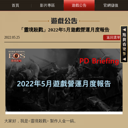
首頁
|
影片專區
|
遊戲公告
|
官網儲值
「靈境殺戮」2022年5月遊戲營運月度報告
2022.05.25
返回選單
大家好，我是<靈境殺戮> 製作人金一鎬。