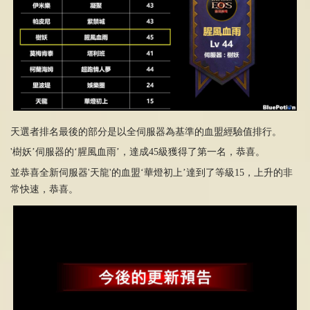
天選者排名最後的部分是以全伺服器為基準的血盟經驗值排行。
'樹妖’伺服器的‘腥風血雨’，達成45級獲得了第一名，恭喜。
並恭喜全新伺服器'天龍'的血盟‘華燈初上’達到了等級15，上升的非
常快速，恭喜。