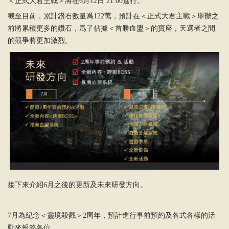
＜正式大君主戰＞將在6月12日 21:00進行。
截至目前，累計鑽石數量爲122萬，預計在＜正式大君主戰＞舉辦之
前將累積更多的鑽石，爲了佔據＜首勝血盟＞的寶座，天選者之間
的競爭將更加激烈。
接下來介紹6月之後的更新及未來研發方向。
7月為紀念＜靈境殺戮＞2周年，預計進行事前預約及各式各樣的活
動來報答各位。