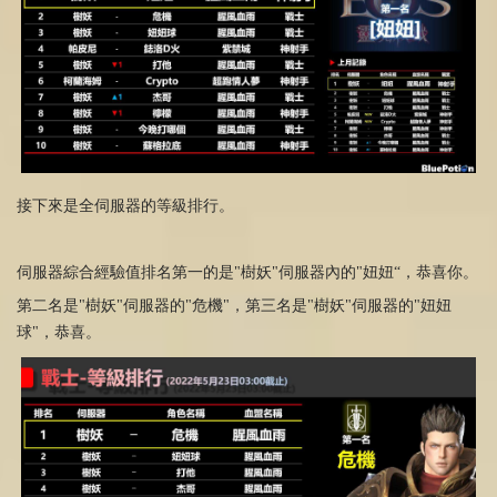
接下來是全伺服器的等級排行。
伺服器綜合經驗值排名第一的是"樹妖"伺服器內的"妞妞“，恭喜你。
第二名是"樹妖"伺服器的"危機"，第三名是"樹妖"伺服器的"妞妞
球"，恭喜。