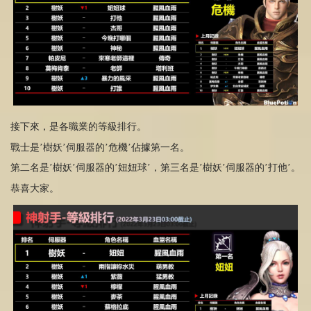
接下來，是各職業的等級排行。
戰士是’樹妖’伺服器的’危機’佔據第一名。
第二名是’樹妖’伺服器的’妞妞球’，第三名是’樹妖’伺服器的’打他’。
恭喜大家。