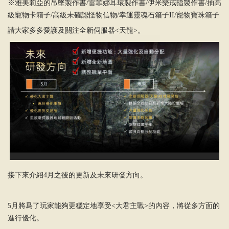
※雅美莉亞的吊墜製作書/雷菲娜耳環製作書/伊米樂戒指製作書/抽高
級寵物卡箱子/高級未確認怪物信物/幸運靈魂石箱子II/寵物寶珠箱子
請大家多多愛護及關注全新伺服器<天龍>。
接下來介紹4月之後的更新及未來研發方向。
5月將爲了玩家能夠更穩定地享受<大君主戰>的內容，將從多方面的
進行優化。