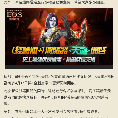
另外，今後還將通過進行多種活動和宣傳，希望大家多多關注。
從3月10日開始的新服<天龍>的事前預約已經接近尾聲。<天龍>伺服
器將於4月13日與<全新篇章3>更新同時開啟。
此次新伺服器開通的同時，還將進行各式各樣活動，爲了讓新手天
選者們能夠快速成長，將進行1個月的<黃金&經驗值>30%增益活
動。
另外，在新伺服器上一天一次可使用金幣購買8種付費道具。