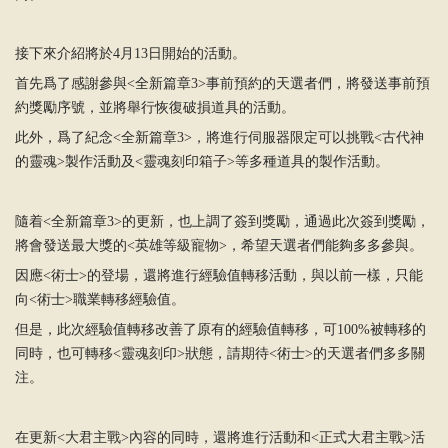
接下來介紹將於4月13日開始的活動。
首先爲了感謝參與<全新篇章3>事前預約的天選者們，將發送事前預
約獎勵序號，並將舉行恢復破損道具的活動。
此外，爲了紀念<全新篇章3>，將進行伺服器限定可以挑戰<古代神
的靈魂>製作活動及<靈魂刻印箱子>等多種道具的製作活動。
隨着<全新篇章3>的更新，也上調了簽到獎勵，通過此次簽到獎勵，
將會發送最大獎的<英雄等級寵物>，希望天選者們能夠多多參與。
因應<術士>的登場，還將進行經驗值轉移活動，與以前一樣，只能
向<術士>職業轉移經驗值。
但是，此次經驗值轉移改善了原有的經驗值轉移，可100%被轉移的
同時，也可轉移<靈魂刻印>狀態，請期待<術士>的天選者們多多關
注。
在更新<大君主戰>內容的同時，還將進行
活動和<正式大君主戰>活