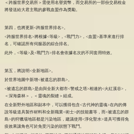
＜跨服世界交易所＞需使用名譽貨幣，而交易所的一部份交易稅金
將發送給大君主戰的參戰血盟作為獎勵。
第四，也將更新<跨服世界排名>。
<跨服世界排名>將根據<等級>，<戰鬥力>，<血盟>基準來進行排
名，可確認所有伺服器的綜合排名。
此外，<等級>及<戰鬥力>排名會依據名次的不同套用特效。
第五，將說明<全新地區>。
於世界地圖中新增<被遺忘的群島>。
<被遺忘的群島>是由與全新大都市<警戒之塔>相連的<火紅溪谷>，
＜深海森林＞，＜靈魂的裂縫＞組成。
在全新野外地區和副本中，可以獲得包含<古代神的靈魂>在內的傳
說等級道具製作材料和全新職業<術士>的技能書等，而<被遺忘的群
島>的狩獵場地區都是污染地區，建議使用<淨化聖水>道具可獲得免
疫效果讓角色可於免受污染的狀態下戰鬥。