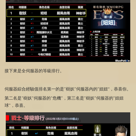
接下來是全伺服器的等級排行。
伺服器綜合經驗值排名第一的是"樹妖"伺服器內的"妞妞“，恭喜你。
第二名是"樹妖"伺服器的"危機"，第三名是"樹妖"伺服器的"妞妞
球"，恭喜。