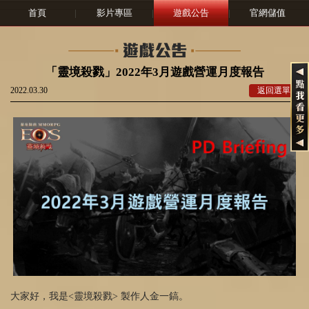
首頁
|
影片專區
|
遊戲公告
|
官網儲值
「靈境殺戮」2022年3月遊戲營運月度報告
2022.03.30
返回選單
大家好，我是<靈境殺戮> 製作人金一鎬。