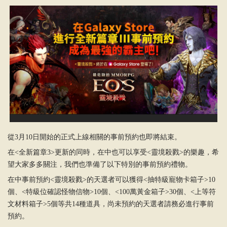
從3月10日開始的正式上線相關的事前預約也即將結束。
在<全新篇章3>更新的同時，在中也可以享受<靈境殺戮>的樂趣，希
望大家多多關注，我們也準備了以下特別的事前預約禮物。
在中事前預約<靈境殺戮>的天選者可以獲得<抽特級寵物卡箱子>10
個、<特級位確認怪物信物>10個、<100萬黃金箱子>30個、<上等符
文材料箱子>5個等共14種道具，尚未預約的天選者請務必進行事前
預約。