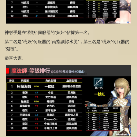
神射手是在‘樹妖’伺服器的‘妞妞’佔據第一名。
第二名是’樹妖’伺服器的‘兩指讓祢水災’，第三名是‘樹妖’伺服器的
‘紫薇’。
恭喜大家。