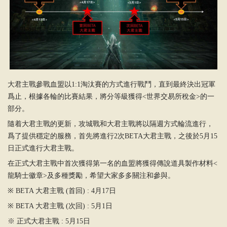
大君主戰參戰血盟以1:1淘汰賽的方式進行戰鬥，直到最終決出冠軍
爲止，根據各輪的比賽結果，將分等級獲得<世界交易所稅金>的一
部分。
隨着大君主戰的更新，攻城戰和大君主戰將以隔週方式輪流進行，
爲了提供穩定的服務，首先將進行2次BETA大君主戰，之後於5月15
日正式進行大君主戰。
在正式大君主戰中首次獲得第一名的血盟將獲得傳說道具製作材料<
龍騎士徽章>及多種獎勵，希望大家多多關注和參與。
※ BETA 大君主戰 (首回) : 4月17日
※ BETA 大君主戰 (次回) : 5月1日
※ 正式大君主戰 : 5月15日