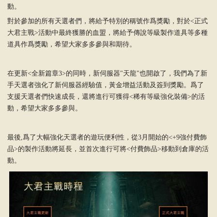
動。
對於參加
的所有天選者們，將給予特別的稱號作爲獎勵，對於<正式
大君主戰>活動中最終獲勝的血盟，將給予傳說等級製作道具等多種
道具作爲獎勵，希望大家多多參與和期待。
在更新<全新篇章3>的同時，新伺服器"天龍"也開啟了，我們為了新
手天選者強化了新伺服器經驗值，黃金增益活動及簽到獎勵。 爲了
支援天選者們快速成長，還將進行可獲得<稀有等級強化裝備>的活
動，希望大家多多參與。
最後,爲了大幅強化天選者的遊玩便利性，從3月開始的<+9強付費飾
品>的製作活動將延長，並首次進行可將<付費飾品>移動到倉庫的活
動。