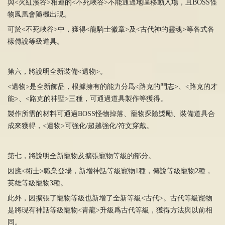
與<火紅溪谷>相連的<不死峽谷>不能通過地區移動入場，且BOSS怪
物鳳凰會隨機出現。
可於<不死峽谷>中，獲得<龍騎士徽章>及<古代神的靈魂>等各式各
樣傳說等級道具。
第六，將說明全新裝備<遺物>。
<遺物>是全新飾品，根據擁有的能力分爲<路克的鬥志>、<路克的才
能>、<路克的神聖>三種，可通過道具製作等獲得。
製作所需的材料可通過BOSS怪物掉落、寵物探險獎勵、裝備道具合
成來獲得，<遺物>可強化/超越強化/符文穿戴。
第七，將說明全新寵物及擴張寵物等級的部分。
因應<術士>職業登場，新增神話等級寵物1種，傳說等級寵物2種，
英雄等級寵物3種。
此外，因擴張了寵物等級也新增了全新等級<古代>。古代等級寵物
是將現有神話等級寵物<青龍>升級爲古代等級，獲得方法與以前相
同。