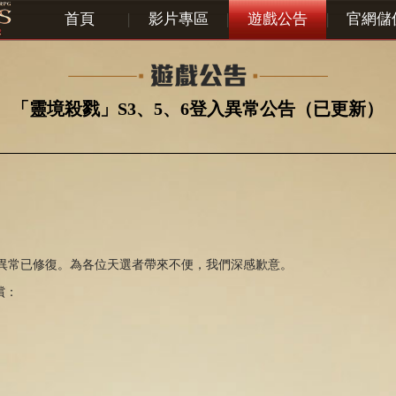
首頁
|
影片專區
|
遊戲公告
|
官網儲
「靈境殺戮」S3、5、6登入異常公告（已更新）
登入異常已修復。為各位天選者帶來不便，我們深感歉意。
償：