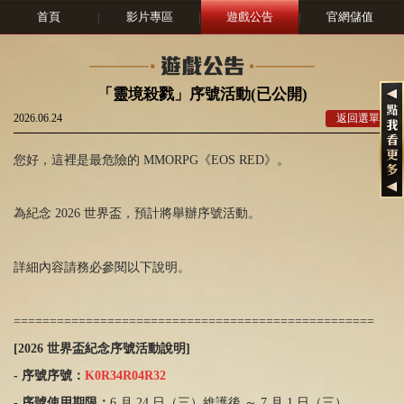
首頁
|
影片專區
|
遊戲公告
|
官網儲值
「靈境殺戮」序號活動(已公開)
2026.06.24
返回選單
您好，這裡是最危險的 MMORPG《EOS RED》。
為紀念 2026 世界盃，預計將舉辦序號活動。
詳細內容請務必參閱以下說明。
==================================================
[2026
世界盃紀念序號活動說明
]
-
序號序號：
K0R34R04R32
-
序號使用期限：
6 月
24
日（三）維護後 ～
7
月
1
日（三）