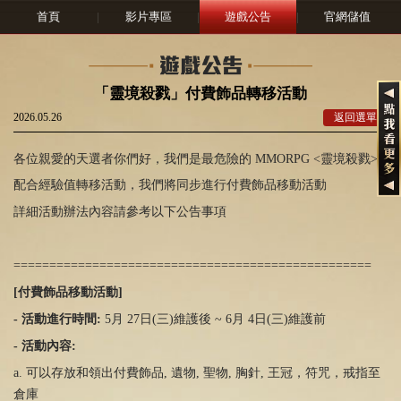
首頁
|
影片專區
|
遊戲公告
|
官網儲值
「靈境殺戮」付費飾品轉移活動
2026.05.26
返回選單
各位親愛的天選者你們好，我們是最危險的 MMORPG <靈境殺戮
>
配合經驗值轉移活動，我們將同步進行付費飾品移動活動
詳細活動辦法內容請參考以下公告事項
==================================================
[
付費飾品移動活動
]
-
活動進行時間
:
5月
27
日
(
三
)
維護後
~ 6
月
4
日
(
三
)
維護前
-
活動內容
:
a. 可以存放和領出付費飾品
,
遺物
,
聖物
,
胸針
,
王冠，符咒，戒指至
倉庫