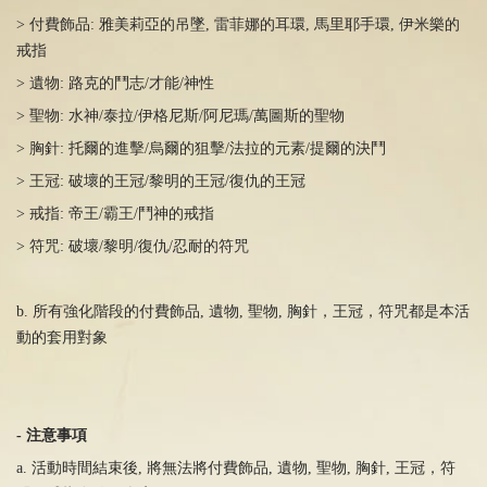
> 付費飾品
:
雅美莉亞的吊墜
,
雷菲娜的耳環
,
馬里耶手環
,
伊米樂的
戒指
> 遺物
:
路克的鬥志/才能
/
神性
> 聖物
:
水神
/
泰拉
/
伊格尼斯
/
阿尼瑪
/
萬圖斯的聖物
> 胸針
:
托爾的進擊
/
烏爾的狙擊
/
法拉的元素
/
提爾的決鬥
> 王冠
:
破壞的王冠
/
黎明的王冠
/
復仇的王冠
> 戒指
:
帝王
/
霸王
/
鬥神的戒指
> 符咒: 破壞
/
黎明
/
復仇
/
忍耐的符咒
b. 所有強化階段的付費飾品, 遺物
,
聖物
,
胸針，王冠，符咒都是本活
動的套用對象
-
注意事項
a. 活動時間結束後
,
將無法將付費飾品
,
遺物
,
聖物
,
胸針
,
王冠，符