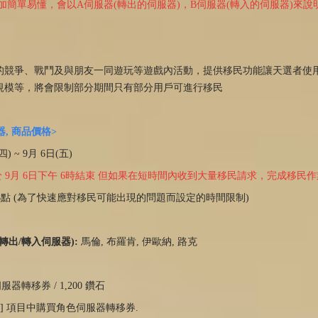
加簡單易懂，會以A伺服器(轉出的伺服器)，B伺服器(轉入的伺服器)來說
的競爭、戰鬥及與朋友一同遊玩等遊戲內活動，提供移民功能讓天選者使
規模等，將會限制部分期間只有部分用戶可進行移民
器, 商品價格>
四) ~ 9月 6日(五)
於 9月 6日下午 6時結束 但如果在短時間內收到大量移民請求，完成移民
 ~ 18點 (為了快速應對移民可能出現的問題而設定的時間限制)
(轉出/轉入伺服器):
馬倫, 布羅肯, 伊歐納, 路克
器轉移券 / 1,200 鑽石
轉移] 項目中購買角色伺服器轉移券.