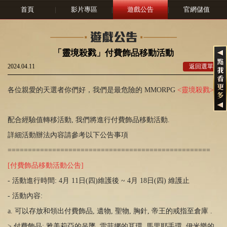
首頁
|
影片專區
|
遊戲公告
|
官網儲值
「靈境殺戮」付費飾品移動活動
2024.04.11
返回選單
各位親愛的天選者你們好，我們是最危險的 MMORPG
<靈境殺戮>
配合經驗值轉移活動, 我們將進行付費飾品移動活動.
詳細活動辦法內容請參考以下公告事項
==================================================
[付費飾品移動活動公吿]
- 活動進行時間: 4月 11日(四)維護後 ~ 4月 18日(四) 維護止
- 活動內容:
a. 可以存放和領出付費飾品, 遺物, 聖物, 胸針, 帝王的戒指至倉庫 .
> 付費飾品: 雅美莉亞的吊墜, 雷菲娜的耳環, 馬里耶手環, 伊米樂的