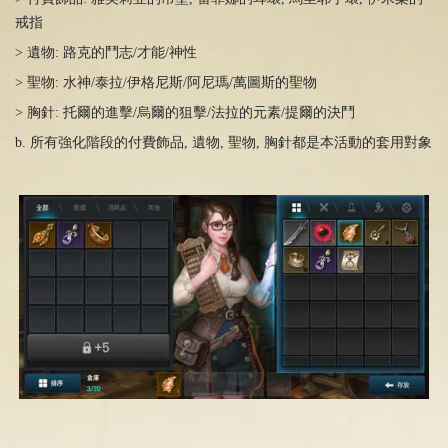
戒指
> 遺物: 路克的鬥志/才能/神性
> 聖物: 水神/泰拉/伊格尼斯/阿尼瑪/萬圖斯的聖物
> 胸針: 托爾的進擊/烏爾的狙擊/法拉的元素/提爾的決鬥
b. 所有強化階段的付費飾品, 遺物, 聖物, 胸針都是本活動的套用對象