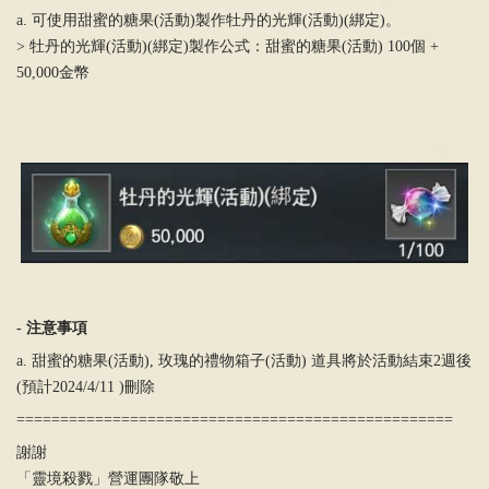
a. 可使用甜蜜的糖果(活動
)
製作牡丹的光輝
(
活動
)(
綁定)。
> 牡丹的光輝
(
活動
)(
綁定)製作公式：甜蜜的糖果(活動
) 100
個
+
50,000
金幣
-
注意事項
a. 甜蜜的糖果(活動
),
玫瑰的禮物箱子
(
活動
)
道具將於活動結束
2
週後
(
預計
2024/4/11 )
刪除
==================================================
謝謝
「靈境殺戮」營運團隊敬上