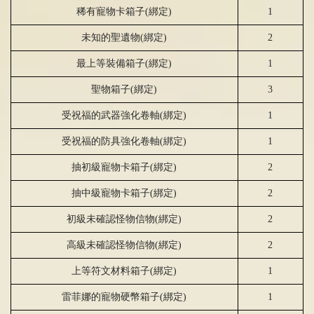
稀有寵物卡箱子
(
綁
定
)
1
未知的聖遺物
(
綁
定
)
2
最上等裝備箱子
(
綁
定
)
1
聖物箱子
(
綁
定
)
3
受祝福的武器
強
化卷軸
(
綁
定
)
1
受祝福的防具
強
化卷軸
(
綁
定
)
1
抽初級寵物卡箱子
(
綁
定
)
2
抽中級寵物卡箱子
(
綁
定
)
2
初級未確認怪物信物
(
綁
定
)
2
高級未確認怪物信物
(
綁
定
)
2
上等符文材料箱子
(
綁
定
)
1
雷菲娜的寵物硬幣箱子
(
綁
定
)
1