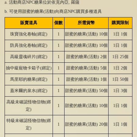
a. 活動商店
NPC
糖果位於依克內亞
,
羅薩
b. 可使用甜蜜的糖果(活動
)
向商店
NPC
購買多種道具
販賣道具
個數
所需貨幣
購買限制
珠寶
強
化卷軸
(
綁
定
)
1
甜
蜜的糖果
(
活動
) 10
個
1
日
1
個
防具
強
化卷軸
(
綁
定
)
1
甜
蜜的糖果
(
活動
) 10
個
1
日
1
個
高級靈魂碎片
(
綁
定
)
1
甜
蜜的糖果
(
活動
) 2
個
1
日
25
個
抽中級寵物卡箱子
(
綁
定
)
1
甜
蜜的糖果
(
活動
) 5
個
1
日
2
個
馬里耶的糖果
(
綁
定
)
1
甜
蜜的糖果
(
活動
) 1
個
1
日
50
個
蓋米爾的泉水
(
綁
定
)
1
甜
蜜的糖果
(
活動
) 50
個
1
日
3
個
高級未確認怪物信物
(
綁
1
甜
蜜的糖果
(
活動
) 10
個
1
日
1
個
定
)
特級未確認怪物信物
(
綁
1
甜
蜜的糖果
(
活動
) 20
個
1
日
1
個
定
)