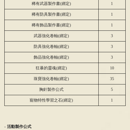
稀有武器製作書
(
綁
定
)
1
稀有防具製作書
(
綁
定
)
1
稀有飾品製作書
(
綁
定
)
1
武器
強
化卷軸
(
綁
定
)
3
防具
強
化卷軸
(
綁
定
)
3
飾品
強
化卷軸
(
綁
定
)
3
狂暴的靈魂
(
綁
定
)
10
珠寶
強
化卷軸
(
綁
定
)
35
胸針製作公式
5
寵物特性學習之石
(
綁
定
)
1
-
活動製作公式