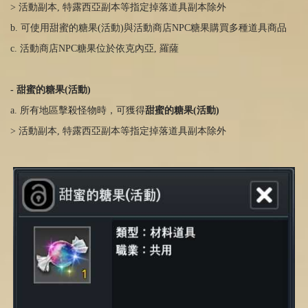
> 活動副本
,
特露西亞副本等指定掉落道具副本除外
b. 可使用甜蜜的糖果(活動
)
與活動商店
NPC
糖果購買多種道具商品
c. 活動商店
NPC
糖果位於依克內亞
,
羅薩
-
甜
蜜的糖果
(
活動
)
a. 所有地區擊殺怪物時，可獲得
甜
蜜的糖果
(
活動
)
> 活動副本
,
特露西亞副本等指定掉落道具副本除外