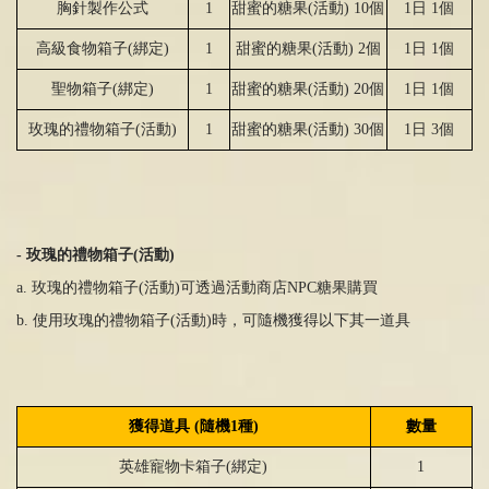
胸針製作公式
1
甜
蜜的糖果
(
活動
) 10
個
1
日
1
個
高級食物箱子
(
綁
定
)
1
甜
蜜的糖果
(
活動
) 2
個
1
日
1
個
聖物箱子
(
綁
定
)
1
甜
蜜的糖果
(
活動
) 20
個
1
日
1
個
玫瑰的禮物箱子
(
活動
)
1
甜
蜜的糖果
(
活動
) 30
個
1
日
3
個
-
玫瑰的禮物箱子
(
活動
)
a.
玫瑰的禮物箱子
(
活動
)
可透過活動商店
NPC
糖果購買
b. 使用玫瑰的禮物箱子
(
活動
)
時，可隨機獲得以下其一道具
獲得道具
(
隨機
1
種
)
數量
英雄寵物卡箱子
(
綁
定
)
1