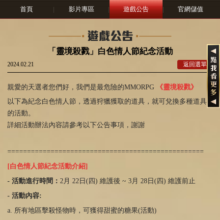
首頁
|
影片專區
|
遊戲公告
|
官網儲值
「靈境殺戮」白色情人節紀念活動
2024.02.21
返回選單
親愛的天選者您們好，我們是最危險的MMORPG
《靈境殺戮》
以下為紀念白色情人節，透過狩獵獲取的道具，就可兌換多種道具
的活動。
詳細活動辦法內容請參考以下公告事項，謝謝
==================================================
[
白色情人節紀念活動介紹
]
-
活動進行時間：
2月
22
日
(
四
)
維護後
~ 3
月
28
日
(
四
)
維護前止
-
活動內容
:
a. 所有地區擊殺怪物時，可獲得甜蜜的糖果(活動
)