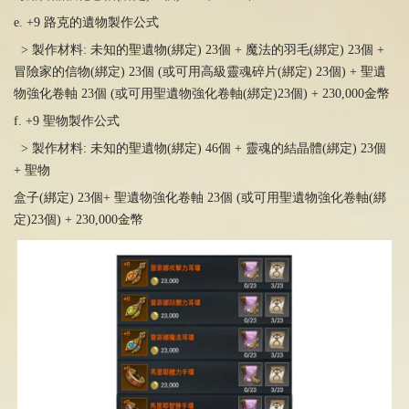
e. +9 路克的遺物製作公式
> 製作材料
:
未知的聖遺物
(
綁定) 23個
+
魔法的羽毛
(
綁定) 23個
+
冒險家的信物
(
綁定) 23個
(
或可用高級靈魂碎片
(
綁定) 23個
) +
聖遺
物強化卷軸 23個
(
或可用聖遺物強化卷軸(綁定)23個
) + 230,000
金幣
f. +9 聖物製作公式
> 製作材料
:
未知的聖遺物
(
綁定
) 46
個
+
靈魂的結晶體
(
綁定
) 23
個
+
聖物
盒子
(
綁定
) 23
個
+
聖遺物強化卷軸
23
個
(
或可用聖遺物強化卷軸
(
綁
定
)23
個
) + 230,000
金幣