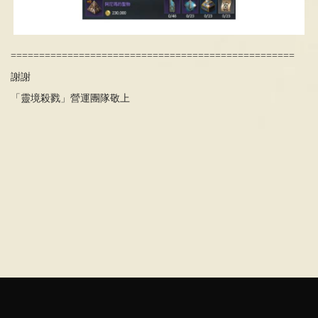
==================================================
謝謝
「靈境殺戮」營運團隊敬上