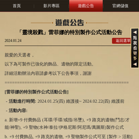
首頁
|
影片專區
|
遊戲公告
|
官網儲值
「靈境殺戮」雷菲娜的特別製作公式活動公告
2024.01.24
返回選單
親愛的天選者，
以下為可製作已強化的飾品、遺物的限定活動。
詳細活動辦法內容請參考以下公告事項，謝謝
==================================================
[
雷菲娜的特別製作公式活動公告
]
-
活動進行時間
:
2024.01.25(四) 維護後~ 2024.02.22(四) 維護前
-
活動內容
:
a. 新增
+9
付費飾品
(
耳環
/
手環
/
戒指
/
吊墜
), +9
路克的遺物
(
鬥志/才
能
/
神聖
), +9
聖物
(
水神
/
泰拉
/
伊格尼斯
/
阿尼瑪
/
萬圖斯
)
製作公式
b. +9 付費飾品
, +9
路克的遺物
, +9
聖物製作公式可至
[
製作
>
活動
]