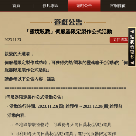
首頁
|
影片專區
|
遊戲公告
|
官網儲值
「靈境殺戮」伺服器限定製作公式活動
2023.11.23
返回選單
親愛的天選者，
伺服器限定製作成功時，可獲得灼熱
/
調和的靈魂箱子
(
活動
)
的
「
伺
服器限定製作公式活動
」
請參考以下公告內容，謝謝
==================================================
[
伺服器限定製作公式活動公告
]
-
活動進行時間
: 2023.11.
23
(
四
)
維護後
~ 2023.12.2
8
(
四
)
維護前
-
活動內容
:
a. 全地區擊殺怪物時，可獲得冬天向日葵花
(
活動
)
道具
b. 可利用冬天向日葵花(活動)道具，進行伺服器限定製作