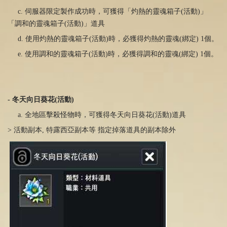
c. 伺服器限定製作成功時，可獲得「灼熱的靈魂箱子
(
活動
)
」
「調和的靈魂箱子
(
活動
)
」道具
d. 使用灼熱的靈魂箱子
(
活動
)
時，必獲得灼熱的靈魂
(
綁定
)
1個。
e. 使用調和的靈魂箱子
(
活動
)
時，必獲得調和的靈魂
(
綁定
)
1個。
-
冬天向日葵花
(
活動
)
a. 全地區擊殺怪物時，可獲得冬天向日葵花
(
活動
)
道具
> 活動副本, 特露西亞副本等 指定掉落道具的副本除外