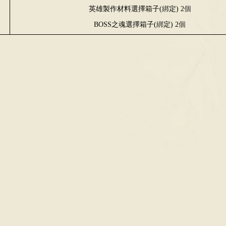
英雄製作材料選擇箱子
(
綁
定
) 2
個
BOSS
之魂選擇箱子
(
綁
定
) 2
個