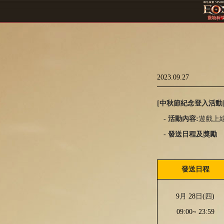
2023.09.27
[
中秋節紀念登入活動
-
活動內容
:
遊戲上
-
發
送
日程及獎勵
發送日程
9
月
28
日
(
四
)
09:00~ 23:59