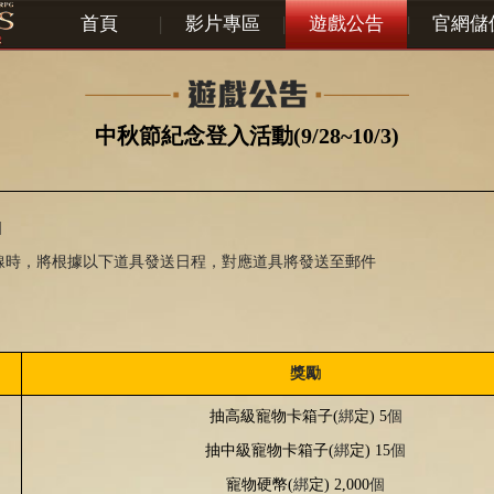
首頁
|
影片專區
|
遊戲公告
|
官網儲
中秋節紀念登入活動(9/28~10/3)
]
線時，將根據以下道具發送日程，對應道具將發送至郵件
獎勵
抽高級寵物卡箱子
(
綁
定
) 5
個
抽中級寵物卡箱子
(
綁
定
) 15
個
寵物硬幣
(
綁
定
) 2,000
個