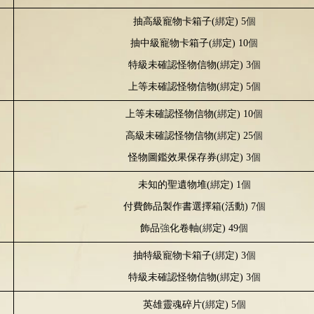
抽高級寵物卡箱子
(
綁
定
) 5
個
抽中級寵物卡箱子
(
綁
定
)
10
個
特級未確認怪物信物
(
綁
定
) 3
個
上等未確認怪物信物
(
綁
定
) 5
個
上等未確認怪物信物
(
綁
定
) 10
個
高級未確認怪物信物
(
綁
定
) 25
個
怪物圖鑑效果保存券
(
綁
定
) 3
個
未知的聖遺物堆
(
綁
定
) 1
個
付費飾品製作書選擇箱
(
活動
) 7
個
飾品
強
化卷軸
(
綁
定
) 49
個
抽特級寵物卡箱子
(
綁
定
) 3
個
特級未確認怪物信物
(
綁
定
) 3
個
英雄靈魂碎片
(
綁
定
) 5
個