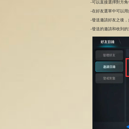
-可以直接選擇
對方角
-在好友選單中可以用
-
發送邀請
好友
之
後，
-發
送
的邀請和收到的