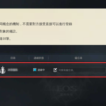
同概念的機制
，
不需要對方接受直接可以進行登錄
對象
的
備註
。
錄
10
筆
。