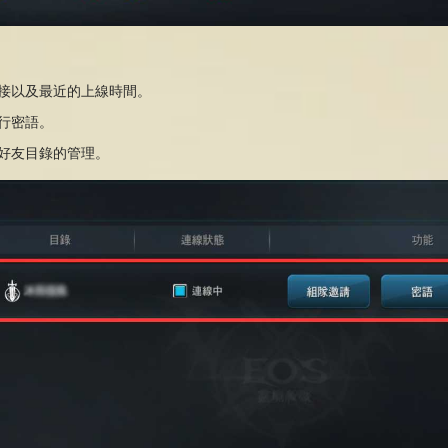
接
以及
最近的
上
線時間。
行密語
。
好友目錄
的管理
。