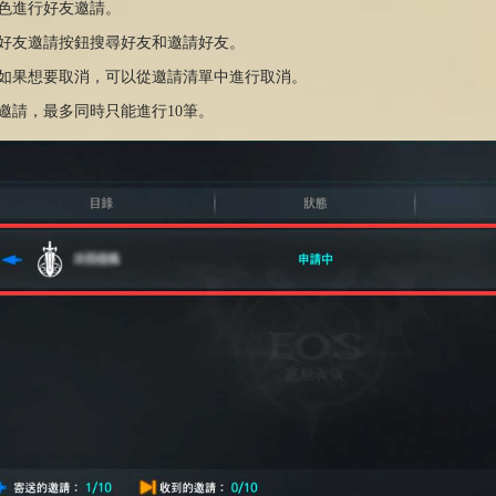
色進行
好友
邀請
。
好友邀請按
鈕
搜尋
好友
和
邀請好友。
如果
想要取消，可以從邀請
清
單中
進行
取消。
邀請，
最多同時
只能
進行
10
筆
。