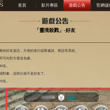
首頁
|
影片專區
|
遊戲公告
|
官網儲
「靈境殺戮」-好友
家
的好友
資訊
，方便的進行組隊邀請、
密語
等系統。
即可
向對方
發送包裹。
40名。
戒對象
，這部分就不是好友了
。
20名。