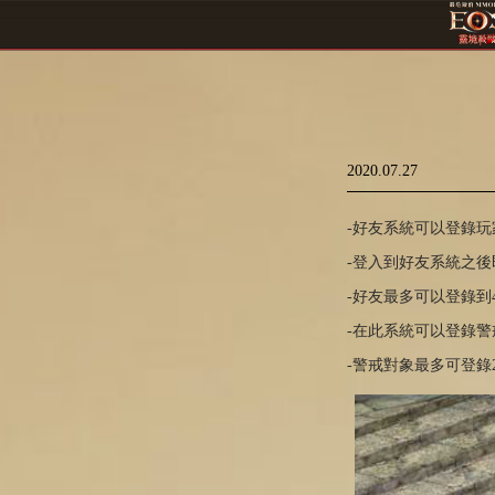
2020.07.27
-好友系統可以
登錄玩
-登入到好友系統
之後
-
好友
最多可以登
錄
到
-
在此系統可以登錄
警
-警戒對象
最多可登
錄