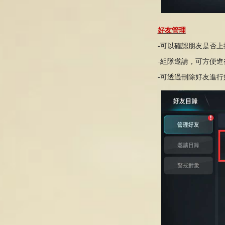
好友管理
-
可以確認朋友
是否上
-
組隊邀請，可方便
進
-
可透過
刪除好友
進行