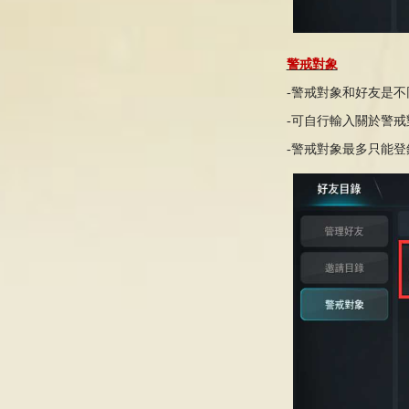
警戒對象
-
警戒
對象和好友是不
-
可自
行
輸入關於
警戒
-
警戒
對象
最多只能登