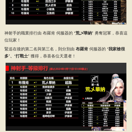
神射手的職業排行由 布羅肯 伺服器的
‘荒乄華納’
勇奪冠軍，恭喜這
位玩家！
緊追在後的第二名與第三名，則分別由
布羅肯
伺服器的
‘我家槍很
多’、‘打戰士’
獲得，恭喜各位天選者！