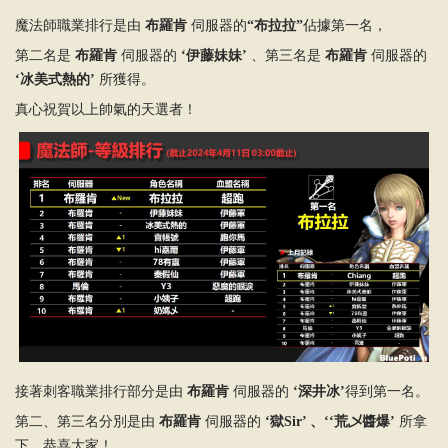
魔法師職業排行是由
布羅肯
伺服器的
“布拉拉”
佔據第一名，
第二名是
布羅肯
伺服器的
‘伊藤妹妹’
、第三名是
布羅肯
伺服器的
‘冰美式熱的’
所獲得。
真心祝賀以上帥氣的天選者！
接著刺客職業排行部分是由
布羅肯
伺服器的
‘深井冰’
得到第一名。
第二、第三名分別是由
布羅肯
伺服器的
‘獄Sir’ 、‘‘荒乄醬爆’
所拿
下，恭喜大家！