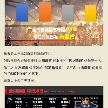
接著是全伺服器綜合經驗值排行。
伺服器綜合經驗值排行由
布羅肯
伺服器的
‘荒乄華納’
佔領第一名。
第二名由
布羅肯
伺服器的
‘我家槍很多’
、第三名由
布羅肯
伺服器
的
‘我家毛很多’
所奪下。
恭喜以上各位天選者。