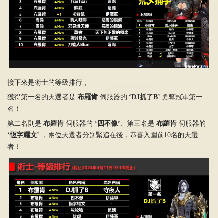
接下來是術士的等級排行，
獲得第一名的天選者是
布羅肯
伺服器的
‘DJ抓了B’
勇奪冠軍第一
名！
第二名則是
布羅肯
伺服器的
‘四不像’
、第三名是
布羅肯
伺服器的
‘恆字耀文’
，兩位天選者分別緊追在後，恭喜入圍前10名的天選
者！