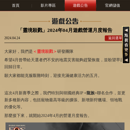
首頁
|
影片專區
|
遊戲公告
|
官網儲值
「靈境殺戮」2024年04月遊戲營運月度報告
2024.04.24
返回選單
大家好，我們是
＜靈境殺戮＞
研發團隊
希望4月曾帶給天選者們不安的地震災害能夠趕緊恢復，並盼望早日
回歸日常。
願大家都能克服艱難時刻，迎接充滿健康活力的五月。
這次4月新賽季之際，我們特別與韓國經典IP
<龍族>
聯名合作，並更
新多種新內容，包括寵物最高等級的擴張、新增新狩獵場、領地戰
的優化等。
那麼接下來，就開始2024年4月的營運月度報告。