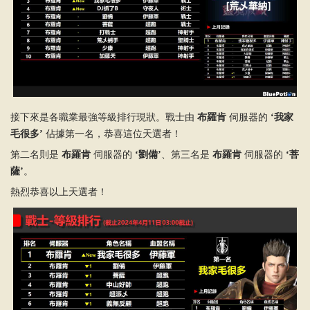
接下來是各職業最強等級排行現狀。戰士由
布羅肯
伺服器的
‘我家
毛很多’
佔據第一名，恭喜這位天選者！
第二名則是
布羅肯
伺服器的
‘劉備’
、第三名是
布羅肯
伺服器的
‘菩
薩’
。
熱烈恭喜以上天選者！