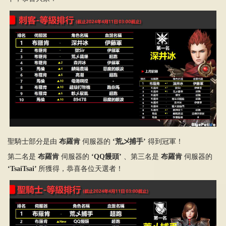
聖騎士部分是由
布羅肯
伺服器的
‘荒乄捕手’
得到冠軍！
第二名是
布羅肯
伺服器的
‘QQ饅頭’
、第三名是
布羅肯
伺服器的
‘TsaiTsai’
所獲得，恭喜各位天選者！