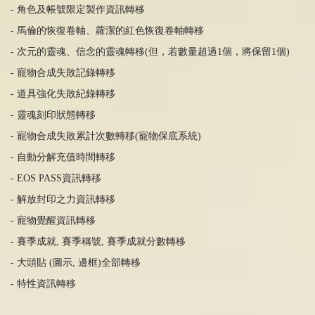
- 角色及帳號限定製作資訊轉移
-
馬倫的恢復卷軸、蘿潔的紅色恢復卷軸轉移
-
次元的靈魂、信念的靈魂轉移
(
但，若數量超過
1
個，將保留
1
個
)
-
寵物合成失敗記錄轉移
-
道具
強
化失敗紀錄轉移
-
靈魂刻印狀態轉移
-
寵物合成失敗累計次數轉移
(
寵物保底系統
)
-
自動分解充
值
時間轉移
- EOS PASS
資訊轉移
-
解放封印之力資訊轉移
-
寵物覺醒資訊轉移
-
賽季成就
,
賽季稱號
,
賽季成就分數轉移
-
大頭貼
(
圖示
,
邊框
)
全部轉移
- 特性資訊轉移