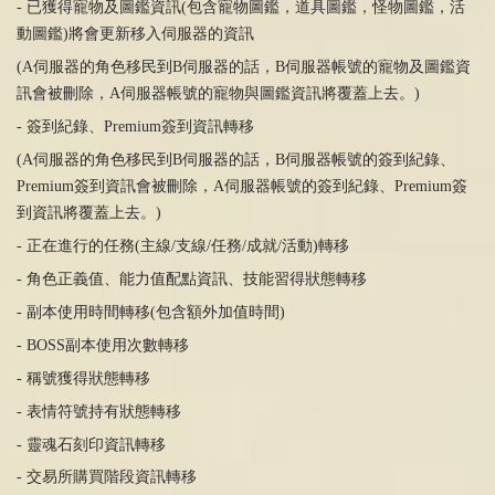
- 已獲得寵物及圖鑑資訊
(
包含寵物圖鑑，道具圖鑑，怪物圖鑑，活
動圖鑑
)
將會更新移入伺服器的資訊
(A伺服器的角色移民到
B
伺服器的話，
B
伺服器帳號的寵物及圖鑑資
訊會被刪除，
A
伺服器帳號的寵物與圖鑑資訊將覆蓋上去。
)
- 簽到紀錄、
Premium
簽到資訊轉移
(A伺服器的角色移民到
B
伺服器的話，
B
伺服器帳號的簽到紀錄、
Premium
簽到資訊會被刪除，
A
伺服器帳號的簽到紀錄、
Premium
簽
到資訊將覆蓋上去。
)
-
正在進行的任務
(
主線
/
支線
/
任務
/
成就
/
活動
)
轉移
-
角色正義
值
、能力
值
配點資訊、技能習得狀態轉移
- 副本使用時間轉移
(
包含額外加值時間
)
- BOSS副本使用次數轉移
- 稱號獲得狀態轉移
- 表情符號持有狀態轉移
- 靈魂石刻印資訊轉移
- 交易所購買階段資訊轉移