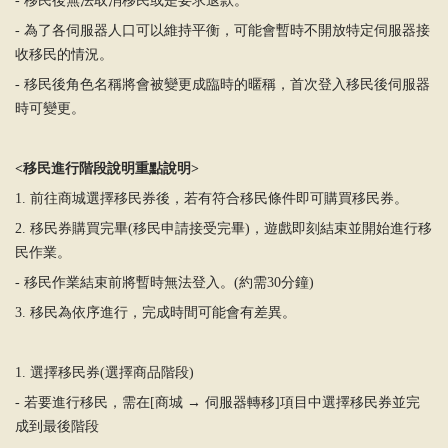
-
移民後無法取消移民或是要求退款。
-
為
了各伺服器人口可以維持平衡，可能會暫時不開放特定伺服器接
收移民的情況。
-
移民後角色名稱將會被變更成臨時的暱稱，首次登入移民後伺服器
時可變更。
<
移民進行階段說明重點說明
>
1.
前往商城選擇移民券後，若有符合移民條件即可購買移民券。
2.
移民券購買完畢
(
移民申請接受完畢
)
，遊戲即刻結束並開始進行移
民作業。
-
移民作業結束前將暫時無法登入。
(
約需
30
分鐘
)
3.
移民
為
依序進行，完成時間可能會有差異。
1.
選擇移民券
(
選擇商品階段
)
-
若要進行移民，需在
[
商城
→
伺服器轉移
]
項目中選擇移民券並完
成到最後階段