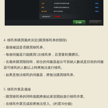
4.
移民券購買最終決定
(
購買移民券的階段
)
-
最後確認是否購買移民券。
-
每個伺服器只能購買
1
次移民券，且需要耗費鑽石。
-
在最終購買階段時，前往的伺服器超出可容納人數或是目前的伺服
器可移民的人數以上時將無法進行移民。
-
如果是無法移民的伺服器，將無法購買移民券。
5.
移民作業及連線
-
購買移民券的同時遊戲將會結束並開始進行移民作業。
-
在移民作業完成前將無法登入。
(
約需
30
分鐘
)