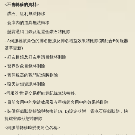
<
不會轉移的資料
>
-
鑽石、紅利無法轉移
-
倉庫內的道具無法轉移
-
懸賞通緝目錄及返還金鑽石將刪除
- A
伺服器該角色的排名數據及排名增益效果將刪除
(
將配合
B
伺服器
基準更新
)
-
好友目錄及好友申請目錄將刪除
-
警界對象目錄將刪除
-
舊伺服器的戰
鬥
紀錄將刪除
-
聊天封鎖資訊將刪除
-
伺服器
/
世界交易所結算紀錄無法轉移。
- 目前套用中的增益效果及占星術師套用中的效果將刪除
-
裝備穿戴狀態解除與替換組
(A, B)
設定狀態，靈魂石穿戴狀態，快
捷鍵登錄狀態將解除
<
伺服器轉移時變更角色名稱
>