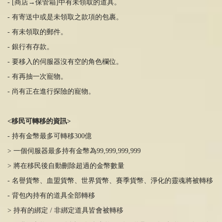
- [商店
→
保管箱
]
中有未領取的道具。
- 有寄送中或是未領取之款項的包裹。
- 有未領取的郵件。
- 銀行有存款。
- 要移入的伺服器沒有空的角色欄位。
- 有再抽一次寵物。
- 尚有正在進行探險的寵物。
<移民可轉移的資訊
>
- 持有金幣最多可轉移
300
億
> 一個伺服器最多持有金幣為99,999,999,999
> 將在移民後自動刪除超過的金幣數量
- 名譽貨幣、血盟貨幣、世界貨幣、賽季貨幣、淨化的靈魂將被轉移
- 背包內持有的道具全部轉移
> 持有的綁定
/
非綁定道具皆會被轉移