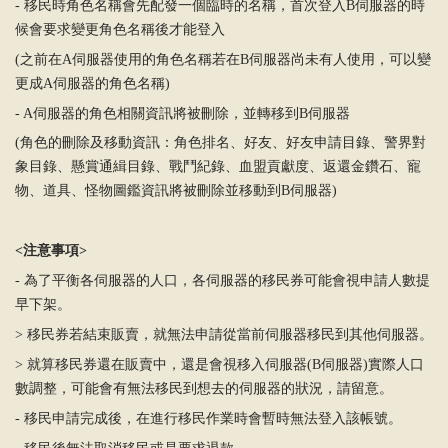
-
移民時角色名稱會先配發一個臨時的名稱，首次登入
B
伺服器的時
候會要求變更角色名稱後才能登入
(
之前在
A
伺服器使用的角色名稱若在
B
伺服器
尚
未有人使用，可以變
更成
A
伺服器的角色名稱
)
- A
伺服器的角色相關資訊將被刪除，並轉移到
B
伺服器
(
角色的刪除及移動資訊：角色排名、好友、好友申請目錄、警界對
象目錄、懸賞通緝目錄、戰
鬥
紀錄、血盟貢獻度、返還金鑽石、寵
物、道具、怪物圖鑑資訊將被刪除並移動到
B
伺服器
)
<
注意事項
>
-
為
了平衡各伺服器的人口，各伺服器的移民券可能會視申請人數提
早下架。
>
移民券若結束販賣，就無法申請從當前伺服器移民到其他伺服器。
>
就算移民券還在販賣中，還是會視移入伺服器
(B
伺服器
)
實際人口
數調整，可能會有無法移民到想去的伺服器的狀況，請留意。
-
移民申請完成後，在進行移民作業時會暫時無法登入該帳號。