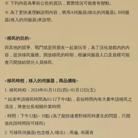
※ 下列內容為事前公告的資訊，實際情況可能會有變動。
※
為了更快速理解說明內容，將用
A
伺服器
(
移出的伺服器
), B
伺服
器
(
移入的伺服器
)
來說明。
<移民的目的
>
與其他的競爭、戰鬥或是與朋友一起遊玩等，為了活化遊戲內的內
容，提供移民服務。開放移民的時期，根據伺服器人口及規模可能
會只開放給部分人員移民。
<移民時程，移入的伺服器，商品價格
>
1. 移民時程：
2024
年
01
月
11
日
(
四
)~01
月
12
日
(
五
)
* 結束申請移民時間為01/12下午
6
點，若短時間內有大量申請移民之
清況，將會拉長相關作業時間
- 時間：下午
12
點
~ 18
點
(
為了能快速應對移民時產生的問題，只開
放此段時間段可移民
)
2. 可移民伺服器
(
包含移入
/
移出
)
：馬倫
,
布羅肯