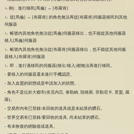
ㄴ例
) .
進行移民
[
馬倫
] → [
布羅肯
]
ㄴ 從
[
馬倫
] → [
布羅肯
]
的角色無法再從
[
布羅肯
]
伺服器移民到其他
伺服器
ㄴ 帳號內其他角色無法從
[
馬倫
]
伺服器移出，也不能從其他伺服器
移入
[
馬倫
]
伺服器
ㄴ 帳號內其他角色無法從
[
布羅肯
]
伺服器移出，也不能從其他伺服
器移入
[
布羅肯
]
伺服器
ㄴ 即，進行過移民的伺服器
(
移出
/
移入
)
都無法再進行移民。
- 要移入的伺服器還未進行手機認證。
-
加入血盟的狀態或是申請加入的狀態。
.
-
角色不是位於大都市
(
依克內亞
,
泰勒納
,
陸格斯
,
菲勒尼卡
,
里盟
,
羅
薩
)
。
- 交易所內有已登錄
/
未回收的道具或是未結算的鑽石。
- 世界交易有已登錄
/
要回收的道具
,
尚未結算的鑽石。
- 有未恢復的經驗值或道具。