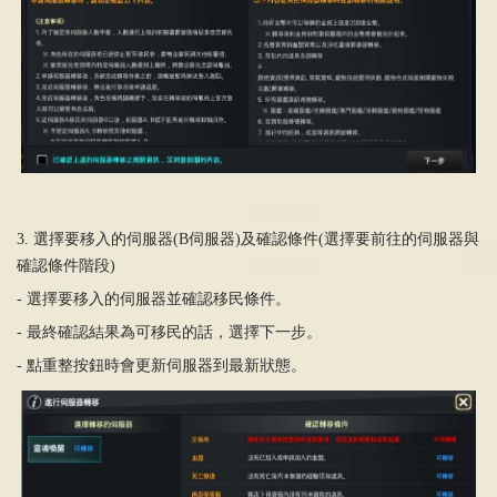
3.
選擇要移入的伺服器
(B
伺服器
)
及確認條件
(
選擇要前往的伺服器與
確認條件階段
)
-
選擇要移入的伺服器並確認移民條件。
-
最終確認結果
為
可移民的話，選擇下一步。
-
點重整按
鈕
時會更新伺服器到最新狀態。