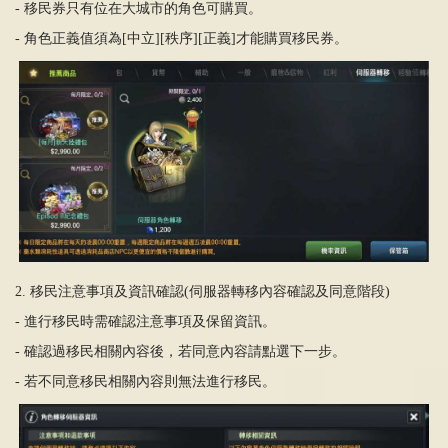
-
移民券只有位在大城市的角色可購買。
-
角色正義
值
須
為
[
中立
][
秩序
][
正義
]
才能購買移民券。
2.
移民注意事項及資訊確認
(
伺服器轉移內容確認及同意階段
)
-
進行移民時需確認注意事項及保留資訊。
-
確認過移民相關內容後，若同意內容請點選下一步。
-
若不同意移民相關內容則無法進行移民。