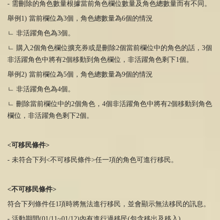
- 需刪除的角色數量根據當前角色欄位數量及角色總數量而有不同。
舉例
1)
當前欄位為3個，角色總數量為6個的情況
ㄴ 非活躍角色
為
3
個。
ㄴ 購入
2
個角色欄位擴充券或是刪除
2
個當前欄位中的角色的話，
3
個
非活躍角色中將有
2
個移動到角色欄位，非活躍角色剩下
1
個。
舉例
2)
當前欄位為5個，角色總數量為9個的情況
ㄴ 非活躍角色
為
4
個。
ㄴ 刪除當前欄位中的
2
個角色，
4
個非活躍角色中將有
2
個移動到角色
欄位，非活躍角色剩下
2
個。
<可移民條件
>
- 未符合下列
<
不可移民條件
>
任一項的角色可進行移民。
<不可移民條件
>
符合下列條件任
1
項時將無法進行移民，並會顯示無法移民的訊息。
- 活動期間
(01/11~01/12)
內有進行過移民
(
包含移出及移入
)
。