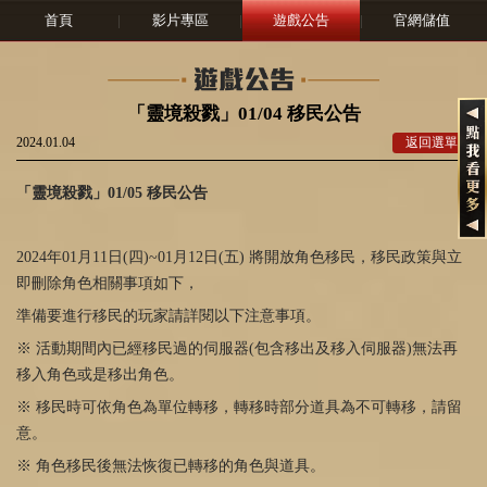
首頁
|
影片專區
|
遊戲公告
|
官網儲值
「靈境殺戮」01/04 移民公告
2024.01.04
返回選單
「靈境殺戮」
01/05
移民公告
2024年
01
月
11
日
(
四
)~01
月
12
日
(
五
)
將開放角色移民，移民政策與立
即刪除角色相關事項如下，
準備要進行移民的玩家請詳閱以下注意事項。
※ 活動期間內已經移民過的伺服器
(
包含移出及移入伺服器
)
無法再
移入角色或是移出角色。
※ 移民時可依角色為單位轉移，轉移時部分道具為不可轉移，請留
意。
※ 角色移民後無法恢復已轉移的角色與道具。