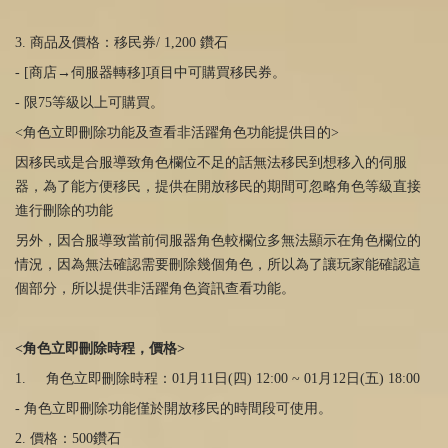
3. 商品及價格：移民券
/ 1,200
鑽石
- [商店→伺服器轉移
]
項目中可購買移民券。
- 限
75
等級以上可購買。
<角色立即刪除功能及查看非活躍角色功能提供目的
>
因移民或是合服導致角色欄位不足的話無法移民到想移入的伺服
器，為了能方便移民，提供在開放移民的期間可忽略角色等級直接
進行刪除的功能
另外，因合服導致當前伺服器角色較欄位多無法顯示在角色欄位的
情況，因為無法確認需要刪除幾個角色，所以為了讓玩家能確認這
個部分，所以提供非活躍角色資訊查看功能。
<角色立即刪除時程，價格
>
1. 角色立即刪除時程：
01
月11日
(四
) 12:00 ~ 01
月12日
(
五
) 18:00
- 角色立即刪除功能僅於開放移民的時間段可使用。
2. 價格：
500
鑽石