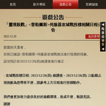
首頁
|
影片專區
|
遊戲公告
|
官網儲值
「靈境殺戮」<普勒圖斯>伺服器攻城戰投標相關日程公
告
2023.12.26
返回選單
親愛的天選者，
目前已確認<普勒圖斯>伺服器攻城戰無法進行投標的現象。
該項預計於2023/12/28(四)維護後進行修正
- 攻城戰投標日程
: 2023/12/
28
(四
) 維護後
~ 2023/12/
28
(四
) 22點截止
很抱歉為您帶來不便，請參考上方日程進行投標動作。
我們會更加努力提供良好的遊戲環境，造成不便，敬請見諒。
謝謝