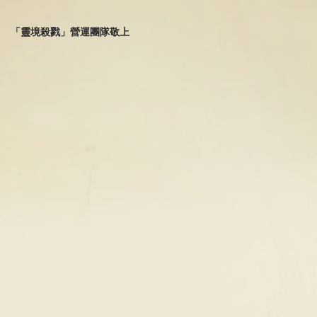
「靈境殺戮」營運團隊敬上