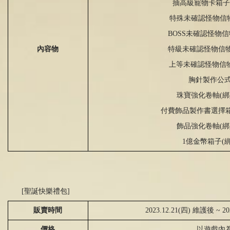
抽高級寵物卡箱子
特殊未確認怪物信
BOSS
未確認怪物信
特級未確認怪物信
內容物
上等未確認怪物信
胸針製作公
珠寶
強
化卷軸
(
綁
付費飾品製作書選擇
飾品
強
化卷軸
(
綁
1
億金幣箱子
(
[
聖誕快樂禮包
]
販賣時間
2023.12.21(四) 維護後 ~ 2
價格
以遊戲內