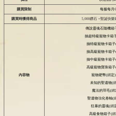
購買限制
每服每月
購買時獲得商品
5,000鑽石 +聖誕快
傳說靈魂石隨機箱
抽超特級寵物卡箱
抽特級寵物卡箱子
抽高級寵物卡箱子
抽中級寵物卡箱子
高級寵物寶珠箱子
寵物硬幣
(
綁
定
)
內容物
未知的聖遺物
(
魔法的羽毛
(
綁
聖遺物
強
化卷軸
(
狂暴的靈魂
(
綁
高級食物箱子
(
綁