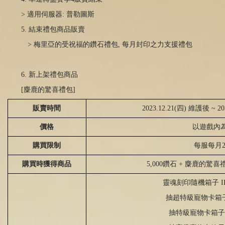
>
適用伺服器
:
普勒圖斯
5.
結束禮包商品販賣
> 梅里亞的受祝福的鑽石禮包
,
每月封印之力支援禮包
6. 新上架禮包商品
[麋鹿的驚喜禮包
]
販賣時間
2023.12.21(四) 維護後 ~ 2
價格
以遊戲內
購買限制
每服每月
購買時獲得商品
5,000鑽石 + 麋鹿的驚喜
靈魂刻印隨機箱子
I
抽超特級寵物卡箱
抽特級寵物卡箱子