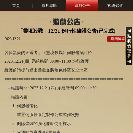
首頁
|
影片專區
|
遊戲公告
|
官網儲值
「靈境殺戮」12/21 例行性維護公告(已完成)
2023.12.21
返回選單
各位親愛的天選者，《靈境殺戮》伺服器預計於
2023.12.21(四
)
系統時間 09:00~11:30 進行維護
維護前請提前退出遊戲並將角色移至安全地區
==================================================
- 維護時間
: 2023.12.21(
四
)
系統時間
09:00~11:30
- 維護內容
:
1.
伺服器優化
2.
重置伺服器限定製作公式製作次數
3. 刪除燦爛的強化卷軸使用標示
4.
幸運轉盤賽季
4
販賣結束