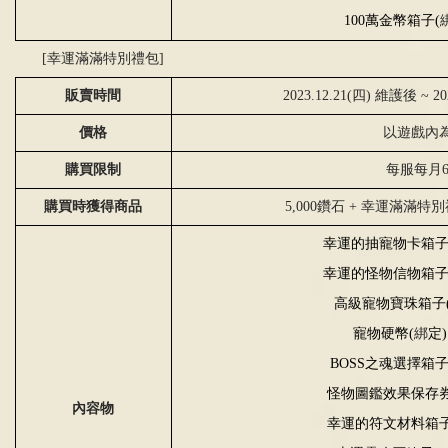
100
萬金幣箱子
(
[
幸運滿滿特別禮包
]
販賣時間
2023.12.21(四) 維護後 ~ 2
價格
以遊戲內
購買限制
每服每月
購買時獲得商品
5,000鑽石 + 幸運滿滿特
幸運的抽寵物卡箱
幸運的怪物信物箱
高級寵物寶珠箱子
寵物硬幣
(
綁
定
)
BOSS
之魂選擇箱
怪物圖鑑效果保存
內容物
幸運的符文材料箱