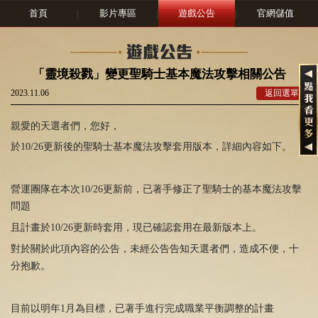
首頁
|
影片專區
|
遊戲公告
|
官網儲值
「靈境殺戮」變更聖騎士基本魔法攻擊相關公告
2023.11.06
返回選單
親愛的天選者們，您好，
於
10/26
更新後的聖騎士基本魔法攻擊套用版本，詳細內容如下。
營運團隊在本次10/26更新前，已著手修正了聖騎士的基本魔法攻擊
問題
且計畫於10/26更新時套用，現已確認套用在最新版本上。
對於關於此項內容的公告，未經公告告知天選者們，造成不便，十
分抱歉。
目前以明年1月為目標，已著手進行完成職業平衡調整的計畫