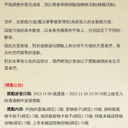
平衡調整作業完成後，預計將會舉辦經驗值轉移活動(轉職活動)。
另外，在新能力值[魔法暴擊傷害增加]為新加入的全新能力值。
該能力值的基本數值，以各角色職業的平衡上，分別設定了不同的
數值。
因此次更新後，對於遊戲遊玩體驗上有任何不方便的天選者們，再
次向您們真摯的道歉。
對於未事前公告的這部分，我們將預計發放以下獎勵補償給各位天
選者們。
[
獎勵公告]
-
獎勵派發日期
:
2023.11.09 維護後
~
2023.11.10 23:59:59前上線登入
時透過郵件派發獎勵
-
獎勵內容
:
灼熱的靈魂
(
綁定
) 2
個
,
聖物箱子
(
綁定
)
10個
,
抽特級寵
物卡箱子
(
綁定
)
5個
,
抽高級寵物卡箱子
(
綁定
)
15個
,
特級未確認怪物
信物
(
綁定
)
5個
,
上等未確認怪物信物
(
綁定
)
15個