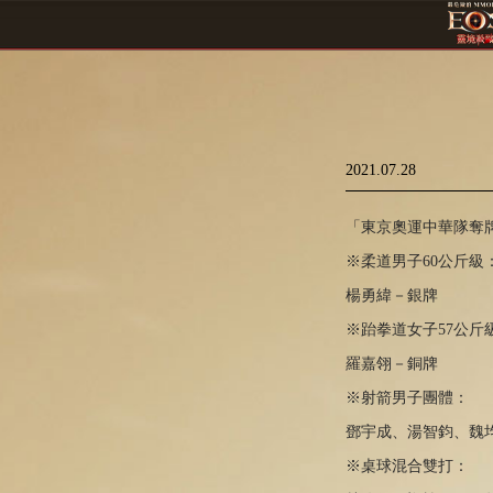
2021.07.28
「東京奧運中華隊奪牌戰
※柔道男子60公斤級
楊勇緯－銀牌
※
跆拳道女子57公斤
羅嘉翎－銅牌
※
射箭男子團體：
鄧宇成、湯智鈞、魏
※
桌球混合雙打：