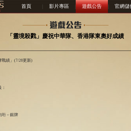
首頁
|
影片專區
|
遊戲公告
|
官網儲
「靈境殺戮」慶祝中華隊、香港隊東奧好成績
績」(7/28更新)
：
級：
均珩－銀牌