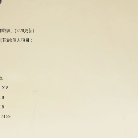
牌
績」(7/28更新)
劍(花劍)個人項目：
:
X 8
 8
 8
23:59