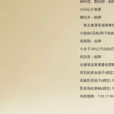
林昀儒、鄭怡靜－銅
※
64公斤舉重
陳玟卉－銅牌
「東京奧運香港隊奪牌戰
※
鈍劍(花劍)男子鈍
張家朗－金牌
※
女子200公尺自由式
何詩蓓－銀牌
全服發送東奧慶祝獎勵
特別的黃金箱子(綁定) 
高級防具箱子(綁定) X
防具強化卷軸(綁定) X
有效期限：7/28 17:00-