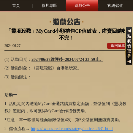
首頁
|
影片專區
|
遊戲公告
|
官網儲值
「靈境殺戮」MyCard小額禮包CP值破表，虛寶回饋收
不完！
2024.06.27
返回選單
(1) 活動日期：
2024/06/27維護後~2024/07/24 23:59止。
(2) 活動對象：《靈境殺戮》台港澳玩家。
(3) 活動辦法：
活動一
1. 活動期間內透過MyCard全通路購買指定面額，並儲值到《靈境殺
戮》遊戲內，即可獲得MyCard合作禮包獎勵。
*注意：單一帳號每種面額限儲值4次，第5次儲值則無虛寶獎勵。
2. 儲值流程→
https://tw.eos-red.com/strategy/notice_2631.html