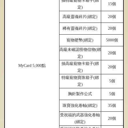
抽特級寵物卡箱子(
綁
15個
定)
高級靈魂碎片(
綁
定)
20個
稀有靈魂碎片(
綁
定)
20個
寵物硬幣(
綁
定)
5000個
高級未確認怪物信物(
綁
20個
定)
抽高級寵物卡箱子(
綁
MyCard 5,000點
20個
定)
特級寵物寶珠箱子(
綁
5個
定)
胸針製作公式
5個
珠寶
強
化卷軸(
綁
定)
35個
受祝福的武器
強
化卷軸
20個
(
綁
定)