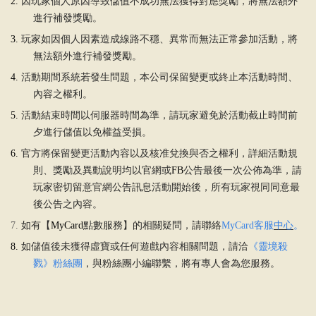
2.
因玩家個人原因導致儲值不成功無法獲得對應獎勵，將無法額外
進行補發獎勵。
3.
玩家如因個人因素造成線路不穩、異常而無法正常參加活動，將
無法額外進行補發獎勵。
4.
活動期間系統若發生問題，本公司保留變更或終止本活動時間、
內容之權利。
5.
活動結束時間以伺服器時間為準，請玩家避免於活動截止時間前
夕進行儲值以免權益受損。
6.
官方將保留變更活動內容以及核准兌換與否之權利，詳細活動規
則、獎勵及異動說明均以官網或
FB
公告最後一次公佈為準，請
玩家密切留意官網公告訊息活動開始後，所有玩家視同同意最
後公告之內容。
7.
如有【
MyCard
點數服務】的相關疑問，請聯絡
MyCard
客服
中心
。
8.
如儲值後未獲得虛寶或任何遊戲內容相關問題，請洽
《靈境殺
戮》粉絲團
，與粉絲團小編聯繫，將有專人會為您服務。