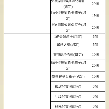
受祝福的防具
強
化卷軸
20個
(
綁
定)
抽超特級寵物卡箱子(
綁
15個
定)
怪物圖鑑效果保存券(
綁
20個
定)
1億金幣箱子(
綁
定)
5個
超越之魂(
綁
定)
5個
靈魂賦予卷軸(
綁
定)
10個
抽超特級寵物卡箱子(
綁
20個
定)
傳說靈魂石箱子(
綁
定)
15個
破壞的靈魂(
綁
定)
3個
守護的靈魂(
綁
定)
3個
極限的靈魂(
綁
定)
3個