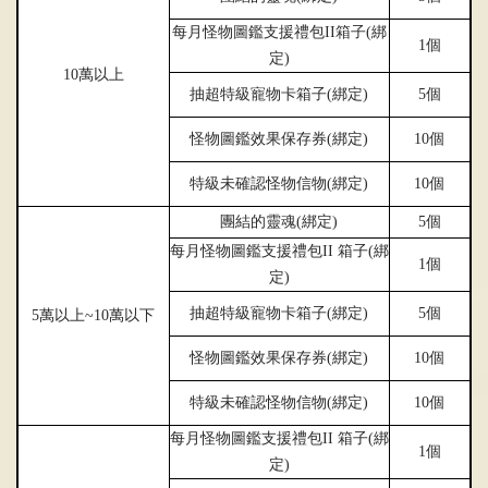
每月怪物圖鑑支援禮包
II
箱子
(
綁
1
個
定
)
10
萬以上
抽超特級寵物卡箱子
(
綁定
)
5
個
怪物圖鑑效果保存券
(
綁定
)
10
個
特級未確認怪物信物
(
綁定
)
10
個
團結的靈魂
(
綁定
)
5
個
每月怪物圖鑑支援禮包
II
箱子
(
綁
1
個
定
)
抽超特級寵物卡箱子
(
綁定
)
5
個
5
萬以上
~10
萬以下
怪物圖鑑效果保存券
(
綁定
)
10
個
特級未確認怪物信物
(
綁定
)
10
個
每月怪物圖鑑支援禮包
II
箱子
(
綁
1
個
定
)