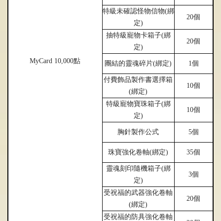
特級未確認怪物信物(
綁
20個
定)
抽特級寵物卡箱子(
綁
20個
定)
MyCard 10,000點
團結的靈魂碎片(
綁
定)
1個
付費飾品製作書選擇箱
10個
(
綁
定)
特級寵物寶珠箱子(
綁
10個
定)
胸針製作公式
5個
珠寶
強
化卷軸(
綁
定)
35個
靈魂刻印隨機箱子(
綁
3個
定)
受祝福的武器
強
化卷軸
20個
(
綁
定)
受祝福的防具
強
化卷軸