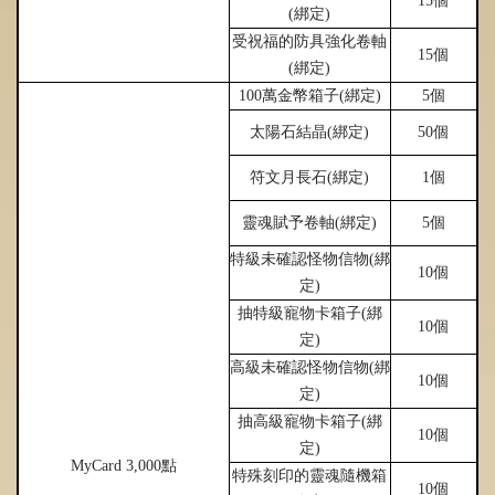
15個
(
綁
定)
受祝福的防具
強
化卷軸
15個
(
綁
定)
100萬金幣箱子(
綁
定)
5個
太陽石結晶(
綁
定)
50個
符文月長石(
綁
定)
1個
靈魂賦予卷軸(
綁
定)
5個
特級未確認怪物信物(
綁
10個
定)
抽特級寵物卡箱子(
綁
10個
定)
高級未確認怪物信物(
綁
10個
定)
抽高級寵物卡箱子(
綁
10個
定)
MyCard 3,000點
特殊刻印的靈魂隨機箱
10個