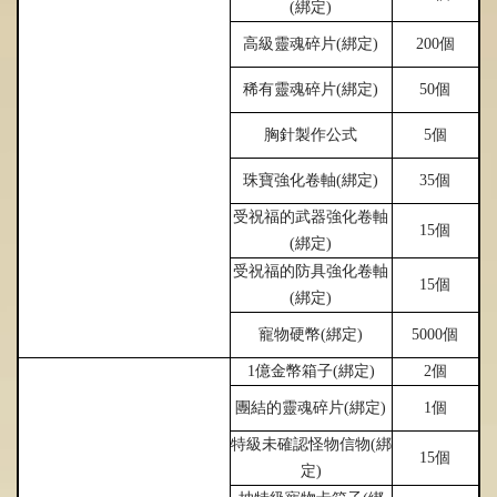
(
綁
定)
高級靈魂碎片(
綁
定)
200個
稀有靈魂碎片(
綁
定)
50個
胸針製作公式
5個
珠寶
強
化卷軸(
綁
定)
35個
受祝福的武器
強
化卷軸
15個
(
綁
定)
受祝福的防具
強
化卷軸
15個
(
綁
定)
寵物硬幣(
綁
定)
5000個
1億金幣箱子(
綁
定)
2個
團結的靈魂碎片(
綁
定)
1個
特級未確認怪物信物(
綁
15個
定)