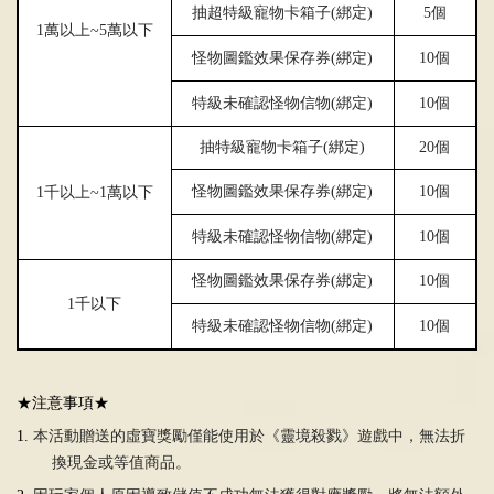
抽超特級寵物卡箱子
(
綁定
)
5
個
1
萬以上
~5
萬以下
怪物圖鑑效果保存券
(
綁定
)
10
個
特級未確認怪物信物
(
綁定
)
10
個
抽特級寵物卡箱子
(
綁定
)
20
個
怪物圖鑑效果保存券
(
綁定
)
10
個
1
千以上
~1
萬以下
特級未確認怪物信物
(
綁定
)
10
個
怪物圖鑑效果保存券
(
綁定
)
10
個
1
千以下
特級未確認怪物信物
(
綁定
)
10
個
★注意事項★
1.
本活動贈送的虛寶獎勵僅能使用於《靈境殺戮》遊戲中，無法折
換現金或等值商品。