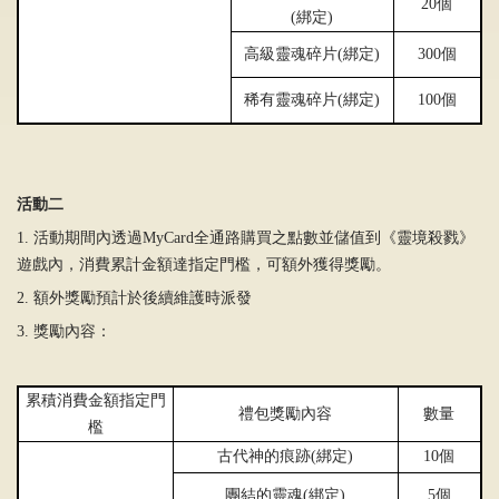
20個
(
綁
定)
高級靈魂碎片(
綁
定)
300個
稀有靈魂碎片(
綁
定)
100個
活動二
1. 活動期間內透過MyCard全通路購買之點數並儲值到《靈境殺戮》
遊戲內，消費累計金額達指定門檻，可額外獲得獎勵。
2. 額外獎勵預計於後續維護時派發
3. 獎勵內容：
累積消費金額指定門
禮包獎勵內容
數量
檻
古代神的痕跡
(
綁定
)
10
個
團結的靈魂
(
綁定
)
5
個