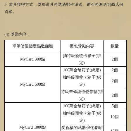
3. 道具獲得方式→獎勵道具將透過郵件派送、鑽石將派送到商店保
管箱。
(4) 獎勵內容：
單筆儲
值
指定點數面額
禮包
獎
勵內容
數量
抽特級寵物卡箱子(
綁
MyCard 300點
2個
定)
100萬金幣箱子(
綁
定)
2個
抽特級寵物卡箱子(
綁
2個
MyCard 500點
定)
特級未確認怪物信物(
綁
2個
定)
100萬金幣箱子(
綁
定)
5個
抽特級寵物卡箱子(
綁
10個
定)
MyCard 1000點
受祝福的武器
強
化卷軸