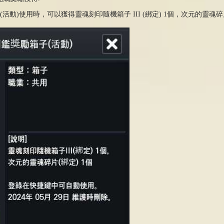
(活動)使用時，可以獲得靈魂刻印隨機箱子 III (綁定) 1個，次元的靈魂碎片