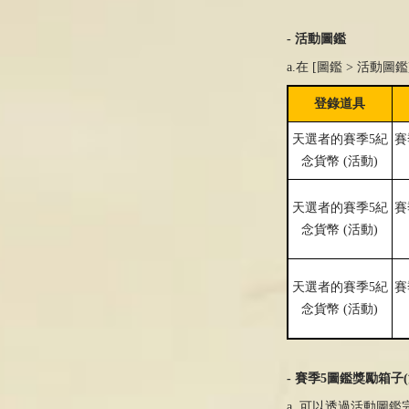
- 活動圖鑑
a.在 [圖鑑 > 活
登錄道具
天選者的賽季
5
紀
賽
念貨幣
(
活動
)
天選者的賽季
5
紀
賽
念貨幣
(
活動
)
天選者的賽季
5
紀
賽
念貨幣
(
活動
)
- 賽季5圖鑑獎勵箱子(
a. 可以透過活動圖鑑