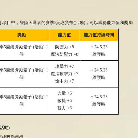
動圖鑑] 項目中，登陸天選者的賽季5紀念貨幣(活動)，可以獲得能力值和獎勵
獎勵
能力值
能力值持續時間
季
5
圖鑑獎勵箱子
(
活動
) 1
防禦力
+8
~ 24.5.23
個
魔法防禦力
+8
維護時
攻擊力
+7
季
5
圖鑑獎勵箱子
(
活動
) 1
~ 24.5.23
魔法攻擊力
+7
個
維護時
命中力
+7
力量
+6
季
5
圖鑑獎勵箱子
(
活動
) 1
~ 24.5.23
敏捷
+6
個
維護時
智力
+6
活動)
完成獎勵獲得.