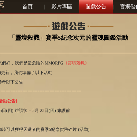
首頁
|
影片專區
|
遊戲公告
|
官網儲
「靈境殺戮」賽季5紀念次元的靈魂圖鑑活動
們好，我們是最危險的MMORPG
《靈境殺戮》
的更新，我們準備了以下活動
參考以下公告
==================================
活動公告]
 25日(四) 維護後 ~ 5月 23日(四) 維護前
物時可以獲得天選者的賽季5紀念貨幣碎片 (活動).