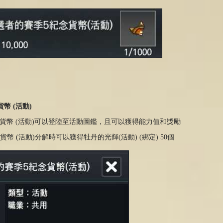
幣 (活動)
紀念貨幣 (活動)可以登陸至活動圖鑑，且可以獲得能力值和獎勵
貨幣 (活動)分解時可以獲得牡丹的光輝(活動) (綁定) 50個