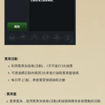
賓果活動
a. 利用賓果加值卷(活動
)
，
1
天可進行
3
次抽獎
b. 可透過鑽石額外購買
3
次來進行抽取賓果盤號碼
c. 每日早上
5
點，將會重置號碼抽取次數
-
賓果盤
a. 賓果盤為，使用賓果加值卷(活動
)
來抽號碼獲得多樣獎勵的活動