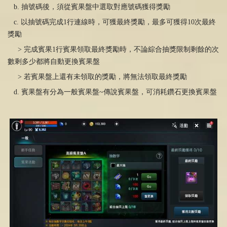
b. 抽號碼後，須從賓果盤中選取對應號碼獲得獎勵
c. 以抽號碼完成
1
行連線時，可獲最終獎勵，最多可獲得10次最終
獎勵
> 完成賓果
1
行賓果領取最終獎勵時，不論綜合抽獎限制剩餘的次
數剩多少都將自動更換賓果盤
> 若賓果盤上還有未領取的獎勵，將無法領取最終獎勵
d. 賓果盤有分為一般賓果盤~傳說賓果盤，可消耗鑽石更換賓果盤