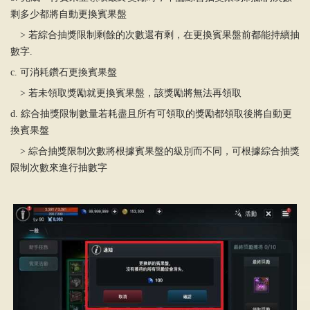
剩多少都將自動更換賓果盤
>
若綜合抽獎限制剩餘的次數還有剩，在更換賓果盤前都能持續抽
數字.
c. 可消耗鑽石更換賓果盤
>
若未領取獎勵就更換賓果盤，該獎勵將無法再領取
d. 綜合抽獎限制數量若耗盡且所有可領取的獎勵都領取後將自動更
換賓果盤
>
綜合抽獎限制次數將根據賓果盤的級別而不同，可根據綜合抽獎
限制次數來進行抽數字