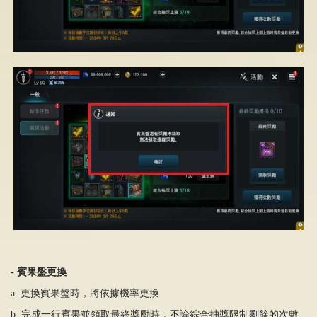
-
賓果盤更換
a. 更換賓果盤時，將依據機率更換
b. 完成一行賓果並領取最終獎勵時，不論綜合抽獎限制剩餘的次數