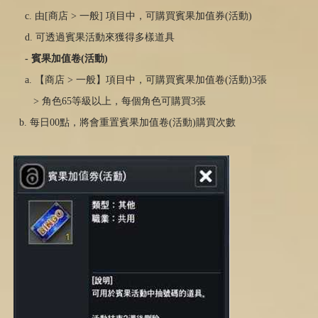
c. 由
[
商店
>
一般
]
項目中，可購買賓果加值券(活動
)
d. 可透過賓果活動來獲得多樣道具
-
賓果加
值
卷
(
活動
)
a. 【商店
>
一般】項目中，可購買賓果加值卷(活動
)3
張
> 角色
65
等級以上，每個角色可購買
3
張
b. 每日
00
點，將會重置賓果加值卷(活動
)
購買次數