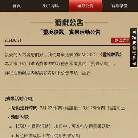
首頁
|
影片專區
|
遊戲公告
|
官網儲值
「靈境殺戮」賓果活動公告
2024.02.21
返回選單
親愛的天選者您們好，我們是最危險的MMORPG
《靈境殺戮》
為大家介紹可透過賓果遊戲取得多樣道具的「賓果活動」，
詳細活動辦法內容請參考以下公告事項，謝謝
==================================================
[
賓果活動介紹
]
-
活動進行時間
:
2月
22
日
(
四
)
維護後
~ 3
月 28日
(
四
)
維護前止
-
活動內容
:
a. 【活動
>
賓果活動】 項目中，可進行使用賓果活動
b. 角色
65
等級以上方可使用賓果活動