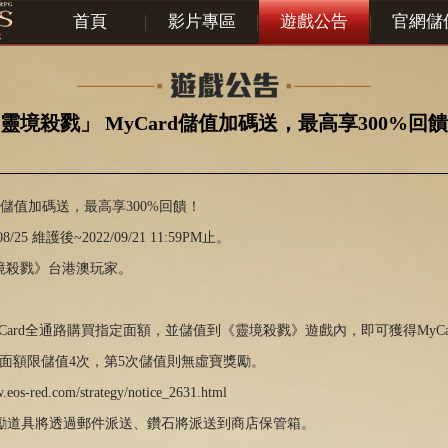
首頁
|
影片專區
|
遊戲公告
|
官網儲
靈境殺戮」 MyCard儲值加碼送，最高享300%回
rd儲值加碼送，最高享300%回饋！
/25 維護後~2022/09/21 11:59PM止。
靈境殺戮》台港澳玩家。
MyCard全通路購買指定面額，並儲值到《靈境殺戮》遊戲內，即可獲得MyC
面額限儲值4次，第5次儲值則無虛寶獎勵。
tw.eos-red.com/strategy/notice_2631.html
獎勵道具將透過郵件派送、鑽石將派送到商店保管箱。