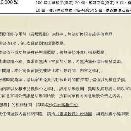
寶獎勵僅能使用於《靈境殺戮》遊戲中，無法折換現金或等值商品。
額限儲值4次，第5次儲值則無虛寶獎勵。
導致儲值不成功無法獲得對應獎勵，將無法額外進行補發獎勵。
素造成線路不穩、異常而無法正常參加活動，將無法額外進行補發獎勵。
發生問題，本公司保留變更或終止本活動時間、內容之權利。
伺服器時間為準，請玩家避免於活動截止時間前夕進行儲值以免權益受損。
活動內容以及核准兌換與否之權利，詳細活動規則、獎勵及異動說明均以官
切留意官網公告訊息活動開始後，所有玩家視同同意最後公告之內容。
d點數服務】的相關疑問，請聯絡
MyCard客服中心
。
問或任何遊戲內容相關問題，請洽
《靈境殺戮》粉絲團
，與粉絲團小編聯繫