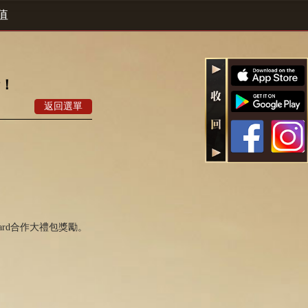
值
饋！
返回選單
ard合作大禮包獎勵。