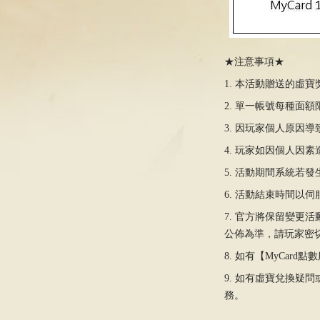
★注意事項★
1. 本活動贈送的虛
2. 單一帳號每種面
3. 因玩家個人原因
4. 玩家如因個人因
5. 活動期間系統若
6. 活動結束時間以
7. 官方將保留變更
公佈為準，請玩家密
8. 如有【MyCar
9. 如有虛寶兌換疑
務。